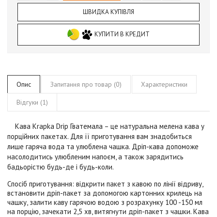
ШВИДКА КУПІВЛЯ
КУПИТИ В КРЕДИТ
Опис
Запитання про товар (0)
Характеристики
Відгуки (1)
Кава Krapka
Drip
Гватемала
– це натуральна мелена кава у
порційних пакетах. Для її приготування вам знадобиться
лише гаряча вода та улюблена чашка. Дріп-кава допоможе
насолодитись улюбленим напоєм, а також зарядитись
бадьорістю будь-де і будь-коли.
Спосіб приготування:
відкрити пакет з кавою по лінії відриву,
встановити дріп-пакет за допомогою картонних крилець на
чашку, залити каву гарячою водою з розрахунку 100 -150 мл
на порцію, зачекати 2,5 хв, витягнути дріп-пакет з чашки. Кава