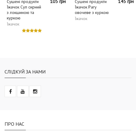
105 грн
145 грн
Сушені продукти
Сушені продукти
Їжачок Суп сирний
Їжачок Рагу
з локшиною та
овочеве з куркою
куркою
Їжачок
Їжачок
СЛІДКУЙ ЗА НАМИ
ПРО НАС