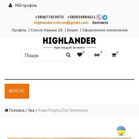
Мій профіль
+380677659970
+380939884621
highlander.com.ua@gmail.com
Контакти
Профіль
Список бажань (0)
Кошик
Оформлення замовлення
0
0
0
МЕНЮ
Головна
Їжа
Кава Krapka Drip Гватемала