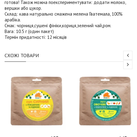
готова! Також можна поекспериментувати: додати молоко,
вершки або цукор.
Склад:
кава натурально смажена мелена Гватемала, 100%
арабіка.
Смак:
чорниця,сушені фініки,кориця,зелений чай,ром.
Вага:
10.5 г (один пакет)
Термін придатності:
12 місяців
СХОЖІ ТОВАРИ