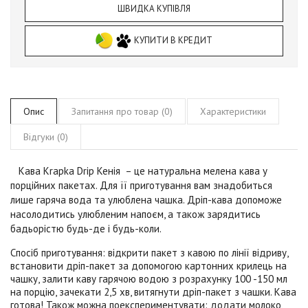
ШВИДКА КУПІВЛЯ
КУПИТИ В КРЕДИТ
Опис
Запитання про товар (0)
Характеристики
Відгуки (0)
Кава Krapka Drip Кенія
– це натуральна мелена кава у
порційних пакетах. Для її приготування вам знадобиться
лише гаряча вода та улюблена чашка. Дріп-кава допоможе
насолодитись улюбленим напоєм, а також зарядитись
бадьорістю будь-де і будь-коли.
Спосіб приготування:
відкрити пакет з кавою по лінії відриву,
встановити дріп-пакет за допомогою картонних крилець на
чашку, залити каву гарячою водою з розрахунку 100 -150 мл
на порцію, зачекати 2,5 хв, витягнути дріп-пакет з чашки. Кава
готова! Також можна поекспериментувати: додати молоко,