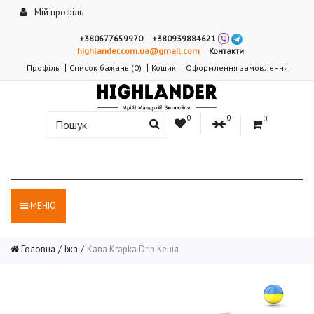
Мій профіль
+380677659970
+380939884621
highlander.com.ua@gmail.com
Контакти
Профіль
Список бажань (0)
Кошик
Оформлення замовлення
0
0
0
МЕНЮ
Головна
Їжа
Кава Krapka Drip Кенія