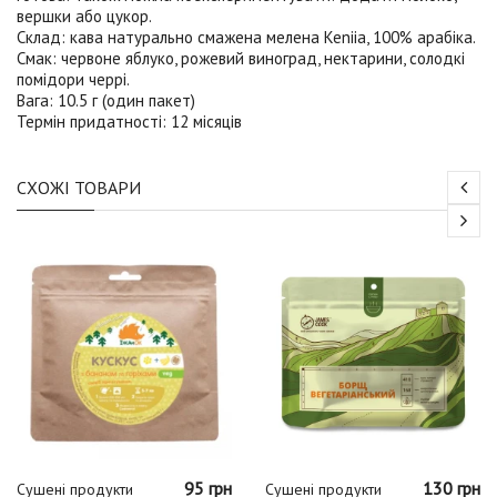
вершки або цукор.
Склад:
кава натурально смажена мелена Keniia, 100% арабіка.
Смак:
червоне яблуко, рожевий виноград, нектарини, солодкі
помідори черрі.
Вага:
10.5 г (один пакет)
Термін придатності:
12 місяців
СХОЖІ ТОВАРИ
95 грн
130 грн
Сушені продукти
Сушені продукти