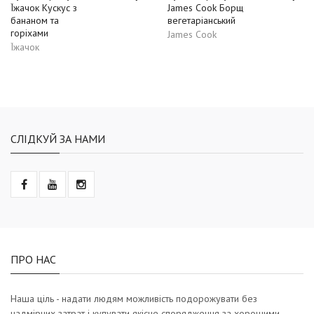
Їжачок Кускус з
James Cook Борщ
бананом та
вегетаріанський
горіхами
James Cook
Їжачок
СЛІДКУЙ ЗА НАМИ
ПРО НАС
Наша ціль - надати людям можливість подорожувати без
надмірних затрат і купувати якісне спорядження за хорошими