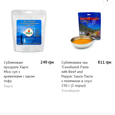
249 грн
811 грн
Сублімовані
Сублімована їжа
продукти Харчі
Travellunch Pasta
Місо-суп з
with Beef and
креветками і сиром
Pepper Sauce Паста
тофу
з телятиною в соусі
250 г (2 порції)
Харчі
Trevellunch