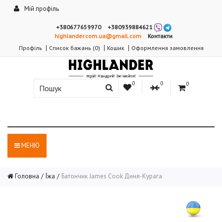
Мій профіль
+380677659970
+380939884621
highlander.com.ua@gmail.com
Контакти
Профіль
Список бажань (0)
Кошик
Оформлення замовлення
0
0
0
МЕНЮ
Головна
Їжа
Батончик James Cook Диня-Курага