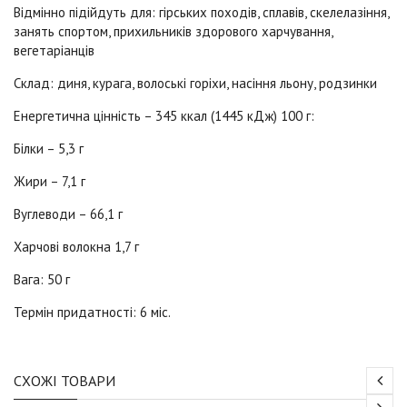
Відмінно підійдуть для: гірських походів, сплавів, скелелазіння,
занять спортом, прихильників здорового харчування,
вегетаріанців
Склад: диня, курага, волоські горіхи, насіння льону, родзинки
Енергетична цінність – 345 ккал (1445 кДж) 100 г:
Білки – 5,3 г
Жири – 7,1 г
Вуглеводи – 66,1 г
Харчові волокна 1,7 г
Вага: 50 г
Термін придатності: 6 міс.
СХОЖІ ТОВАРИ