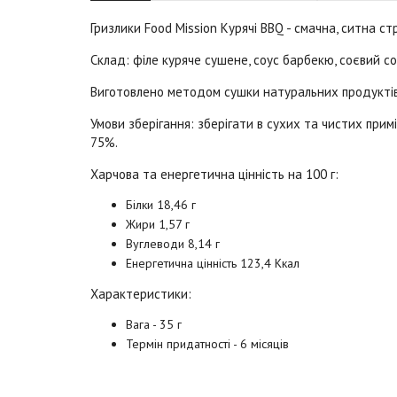
Гризлики Food Mission Курячі BBQ
- смачна, ситна ст
Склад:
філе куряче сушене, соус барбекю, соєвий соу
Виготовлено методом сушки натуральних продуктів
Умови зберігання
: зберігати в сухих та чистих прим
75%.
Харчова та енергетична цінність на 100 г:
Білки 18,46 г
Жири 1,57 г
Вуглеводи 8,14 г
Енергетична цінність 123,4 Ккал
Характеристики:
Вага - 35 г
Термін придатності - 6 місяців