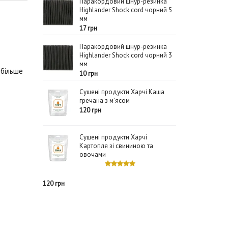
Паракордовий шнур-резинка
Highlander Shock cord чорний 5
мм
17 грн
Паракордовий шнур-резинка
Highlander Shock cord чорний 3
мм
 більше
10 грн
Сушені продукти Харчі Каша
гречана з м’ясом
120 грн
Сушені продукти Харчі
Картопля зі свининою та
овочами
120 грн