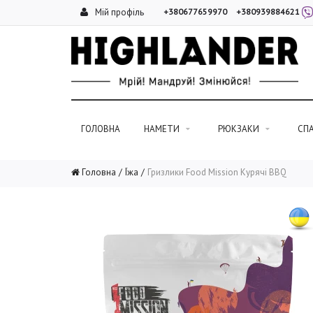
Мій профіль
+380677659970
+380939884621
ГОЛОВНА
НАМЕТИ
РЮКЗАКИ
СП
Головна
Їжа
Гризлики Food Mission Курячі BBQ