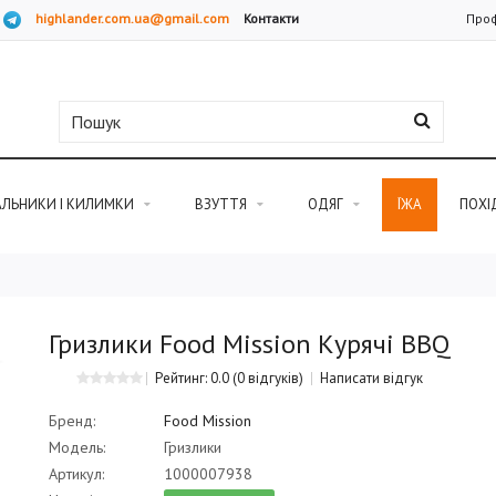
highlander.com.ua@gmail.com
Контакти
Проф
АЛЬНИКИ І КИЛИМКИ
ВЗУТТЯ
ОДЯГ
ЇЖА
ПОХІ
Гризлики Food Mission Курячі BBQ
Рейтинг: 0.0
(0 відгуків)
Написати відгук
Бренд:
Food Mission
Модель:
Гризлики
Артикул:
1000007938