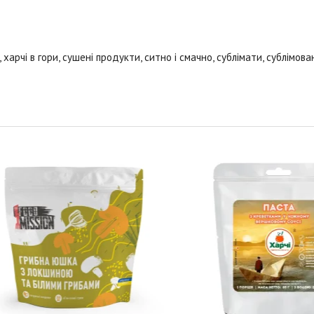
,
харчі в гори
,
сушені продукти
,
ситно і смачно
,
сублімати
,
сублімова