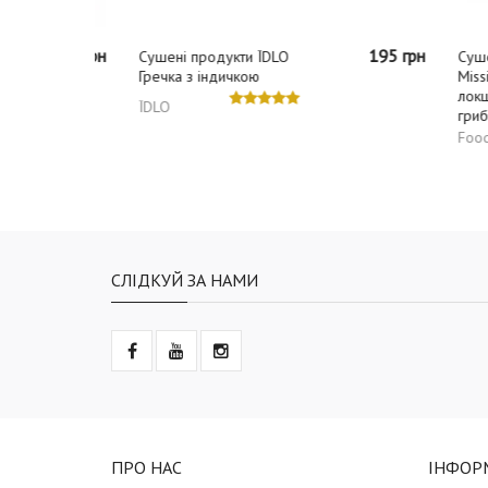
125 грн
195 грн
Сушені продукти ЇDLO
Сушені 
Гречка з індичкою
Mission 
локшино
ЇDLO
грибами
Food Mis
СЛІДКУЙ ЗА НАМИ
ПРО НАС
ІНФОР