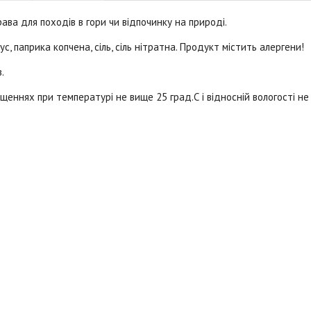
рава для походів в гори чи відпочинку на природі.
с, паприка копчена, сіль, сіль нітратна. Продукт містить алергени!
.
іщеннях при температурі не вище 25 град.С і відносній вологості не