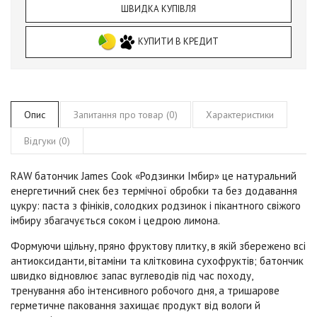
ШВИДКА КУПІВЛЯ
КУПИТИ В КРЕДИТ
Опис
Запитання про товар (0)
Характеристики
Відгуки (0)
RAW батончик James Cook «Родзинки Імбир» це натуральний
енергетичний снек без термічної обробки та без додавання
цукру: паста з фініків, солодких родзинок і пікантного свіжого
імбиру збагачується соком і цедрою лимона.
Формуючи щільну, пряно фруктову плитку, в якій збережено всі
антиоксиданти, вітаміни та клітковина сухофруктів; батончик
швидко відновлює запас вуглеводів під час походу,
тренування або інтенсивного робочого дня, а тришарове
герметичне паковання захищає продукт від вологи й