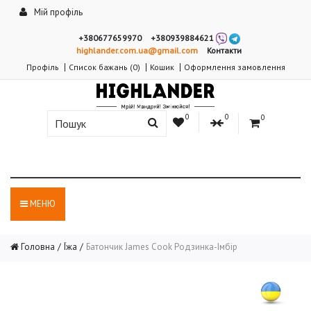
Мій профіль
+380677659970
+380939884621
highlander.com.ua@gmail.com
Контакти
Профіль
Список бажань (0)
Кошик
Оформлення замовлення
0
0
0
МЕНЮ
Головна
Їжа
Батончик James Cook Родзинка-Імбір