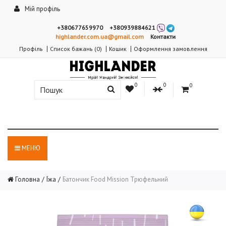
Мій профіль
+380677659970
+380939884621
highlander.com.ua@gmail.com
Контакти
Профіль
Список бажань (0)
Кошик
Оформлення замовлення
0
0
0
МЕНЮ
Головна
Їжа
Батончик Food Mission Трюфельний