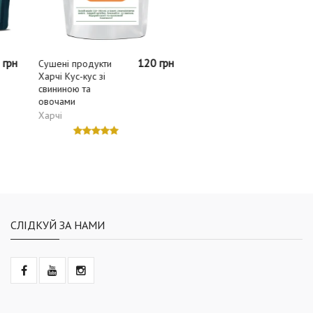
120 грн
45 грн
Сушені продукти
Кава Krapka Drip
Харчі Кус-кус зі
Гватемала
свининою та
Krapka
овочами
Харчі
СЛІДКУЙ ЗА НАМИ