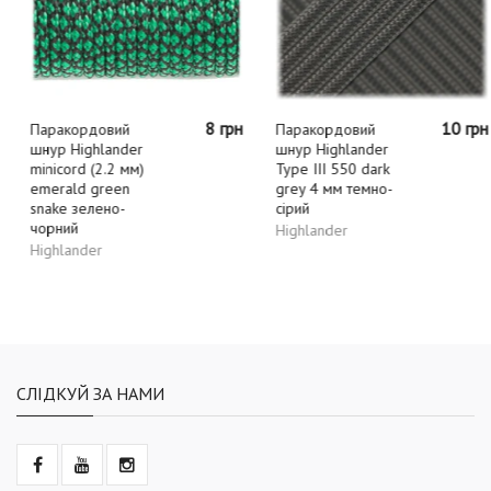
8 грн
10 грн
Паракордовий
Паракордовий
шнур Highlander
шнур Highlander
minicord (2.2 мм)
Type III 550 dark
emerald green
grey 4 мм темно-
snake зелено-
сірий
чорний
Highlander
Highlander
СЛІДКУЙ ЗА НАМИ