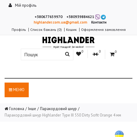
Мій профіль
+380677659970
+380939884621
highlander.com.ua@gmail.com
Контакти
Профіль
Список бажань (0)
Кошик
Оформлення замовлення
0
0
0
МЕНЮ
Головна
Інше
Паракордовий шнур
Паракордовий шнур Highlander Type III 550 Dirty Sofit Orange 4 мм