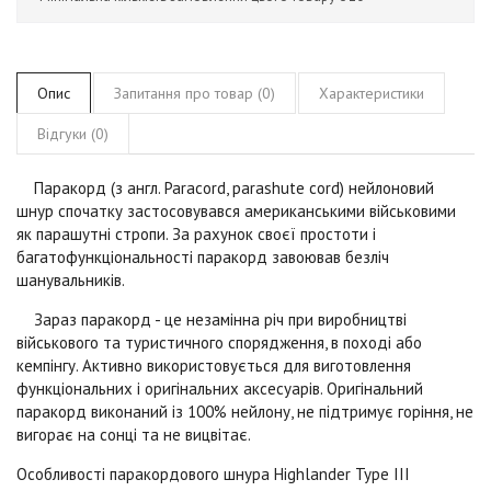
Опис
Запитання про товар (0)
Характеристики
Відгуки (0)
Паракорд (з англ. Paracord, parashute cord) нейлоновий
шнур спочатку застосовувався американськими військовими
як парашутні стропи. За рахунок своєї простоти і
багатофункціональності паракорд завоював безліч
шанувальників.
Зараз паракорд - це незамінна річ при виробництві
військового та туристичного спорядження, в поході або
кемпінгу. Активно використовується для виготовлення
функціональних і оригінальних аксесуарів. Оригінальний
паракорд виконаний із 100% нейлону, не підтримує горіння, не
вигорає на сонці та не вицвітає.
Особливості паракордового шнура Highlander Type III