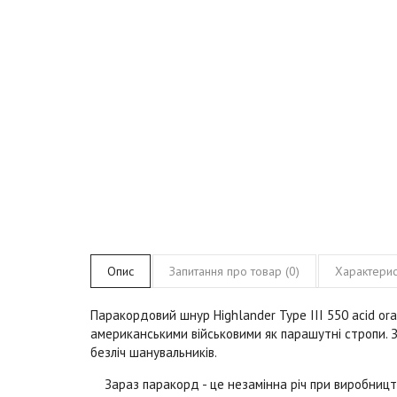
Опис
Запитання про товар (0)
Характерис
Паракордовий шнур Highlander Type III 550
acid or
американськими військовими як парашутні стропи. 
безліч шанувальників.
Зараз паракорд - це незамінна річ при виробництві