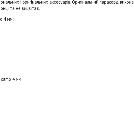
нальних і оригінальних аксесуарів. Оригінальний паракорд викона
онці та не вицвітає.
mo
4 мм:
e camo 4 мм
: