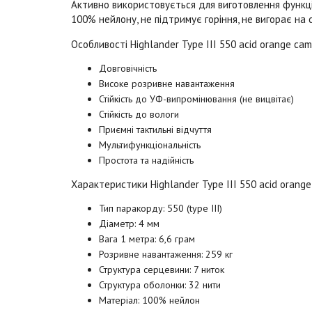
Активно використовується для виготовлення функціо
100% нейлону, не підтримує горіння, не вигорає на с
Особливості Highlander Type III 550
acid orange ca
Довговічність
Високе розривне навантаження
Стійкість до УФ-випромінювання (не вицвітає)
Стійкість до вологи
Приємні тактильні відчуття
Мультифункціональність
Простота та надійність
Характеристики Highlander Type III 550
acid orang
Тип паракорду: 550 (type III)
Діаметр: 4 мм
Вага 1 метра: 6,6 грам
Розривне навантаження: 259 кг
Структура серцевини: 7 ниток
Структура оболонки: 32 нити
Матеріал: 100% нейлон