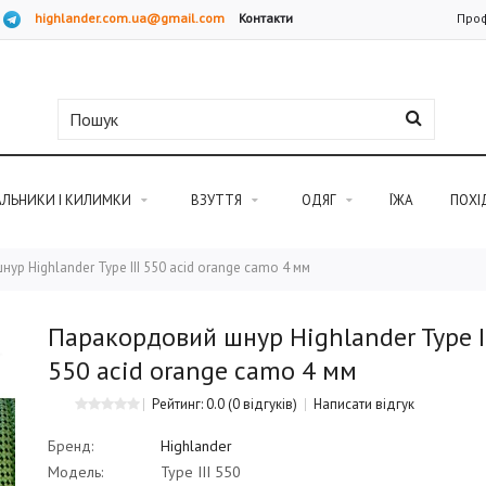
highlander.com.ua@gmail.com
Контакти
Проф
АЛЬНИКИ І КИЛИМКИ
ВЗУТТЯ
ОДЯГ
ЇЖА
ПОХІ
ур Highlander Type III 550 acid orange camo 4 мм
Паракордовий шнур Highlander Type II
550 acid orange camo 4 мм
Рейтинг: 0.0
(0 відгуків)
Написати відгук
Бренд:
Highlander
Модель:
Type III 550