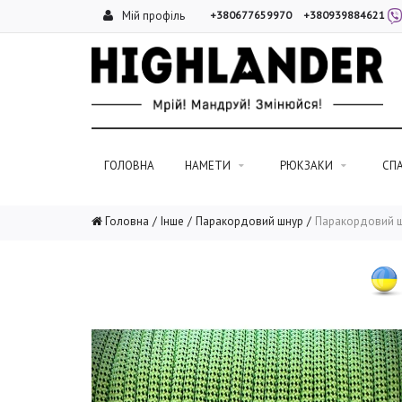
Мій профіль
+380677659970
+380939884621
ГОЛОВНА
НАМЕТИ
РЮКЗАКИ
СП
Головна
Інше
Паракордовий шнур
Паракордовий шн