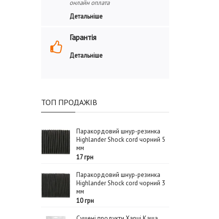
онлайн оплата
Детальніше
Гарантія
Детальніше
ТОП ПРОДАЖІВ
Паракордовий шнур-резинка
Highlander Shock cord чорний 5
мм
17 грн
Паракордовий шнур-резинка
Highlander Shock cord чорний 3
мм
10 грн
Сушені продукти Харчі Каша