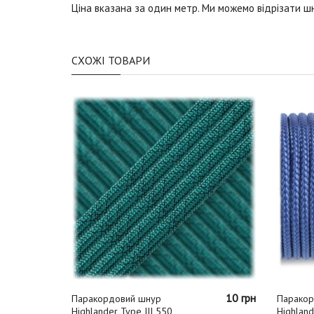
Ціна вказана за один метр. Ми можемо відрізати ш
СХОЖІ ТОВАРИ
10 грн
10 грн
Паракордовий шнур
Паракор
Highlander Type III 550
Highland