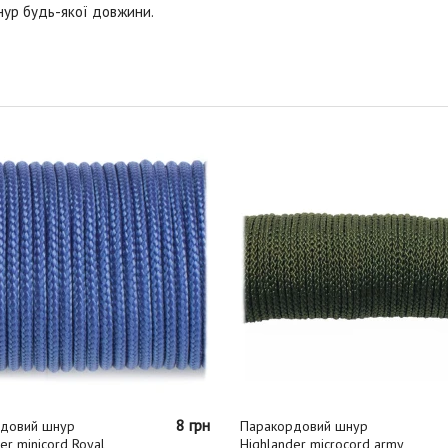
нур будь-якої довжини.
8 грн
довий шнур
Паракордовий шнур
er minicord Royal
Highlander microcord army