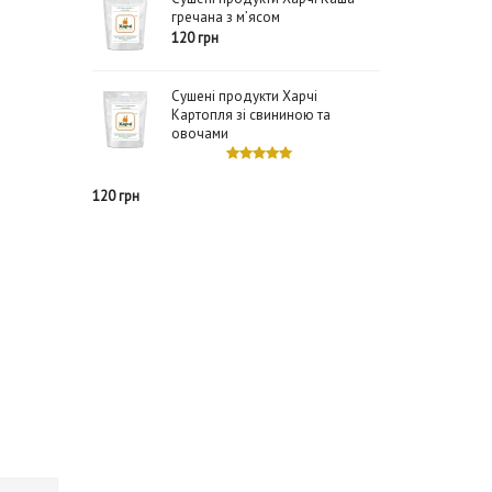
гречана з м’ясом
120 грн
Сушені продукти Харчі
Картопля зі свининою та
овочами
120 грн