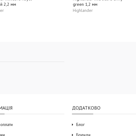
ій 2,2 мм
green 1,2 мм
er
Highlander
МАЦІЯ
ДОДАТКОВО
 оплати
Блог
вки
Бренди