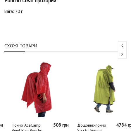
Poncho clear прозорий:
Вага: 70 г
СХОЖІ ТОВАРИ
508 грн
4784 грн
Пончо AceCamp
Дощовик-пончо
Vinyl Rain Poncho
Sea to Summit