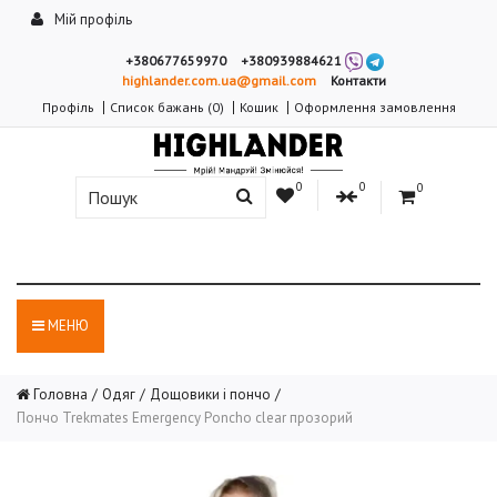
Мій профіль
+380677659970
+380939884621
highlander.com.ua@gmail.com
Контакти
Профіль
Список бажань (0)
Кошик
Оформлення замовлення
0
0
0
МЕНЮ
Головна
Одяг
Дощовики і пончо
Пончо Trekmates Emergency Poncho clear прозорий