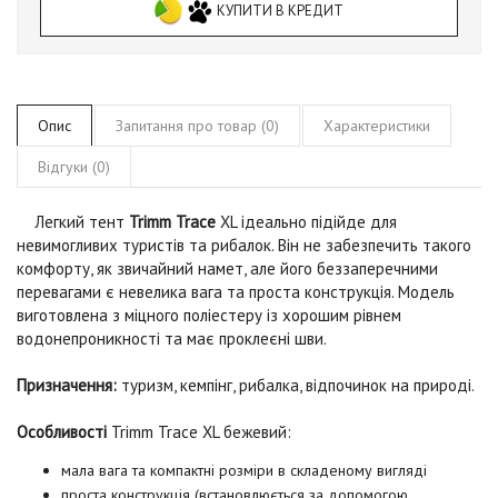
КУПИТИ В КРЕДИТ
Опис
Запитання про товар (0)
Характеристики
Відгуки (0)
Легкий тент
Trimm Trace
XL
ідеально підійде для
невимогливих туристів та рибалок. Він не забезпечить такого
комфорту, як звичайний намет, але його беззаперечними
перевагами є невелика вага та проста конструкція. Модель
виготовлена з міцного поліестеру із хорошим рівнем
водонепроникності та має проклеєні шви.
Призначення:
туризм, кемпінг, рибалка, відпочинок на природі.
Особливості
Trimm Trace XL бежевий
:
мала вага та компактні розміри в складеному вигляді
проста конструкція (встановлюється за допомогою