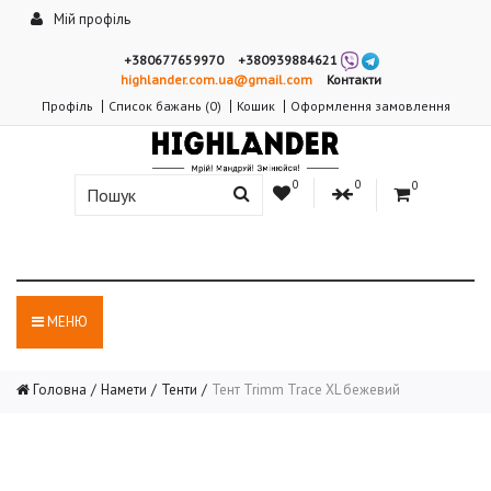
Мій профіль
+380677659970
+380939884621
highlander.com.ua@gmail.com
Контакти
Профіль
Список бажань (0)
Кошик
Оформлення замовлення
0
0
0
МЕНЮ
Головна
Намети
Тенти
Тент Trimm Trace XL бежевий