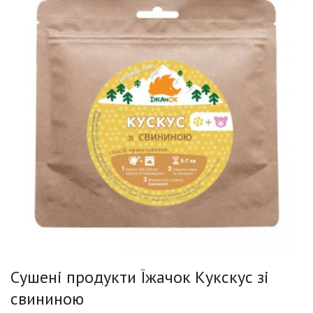
Сушені продукти Їжачок Кукскус зі
свининою