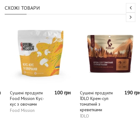
СХОЖІ ТОВАРИ
100 грн
190 грн
Сушені продукти
Сушені продукти
Food Mission Кус-
ЇDLO Крем-суп
кус з овочами
томатний з
креветками
Food Mission
ЇDLO