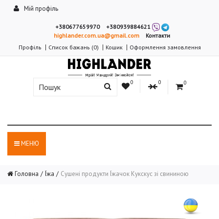
Мій профіль
+380677659970
+380939884621
highlander.com.ua@gmail.com
Контакти
Профіль
Список бажань (0)
Кошик
Оформлення замовлення
0
0
0
МЕНЮ
Головна
Їжа
Сушені продукти Їжачок Кукскус зі свининою