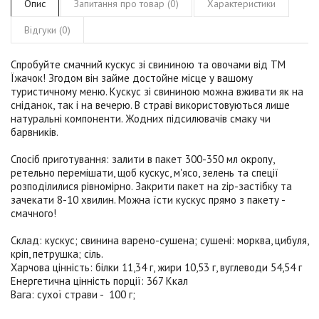
Опис
Запитання про товар (0)
Характеристики
Відгуки (0)
Спробуйте смачний
кускус зі свининою та овочами
від
ТМ
Їжачок
! Згодом він займе достойне місце у вашому
туристичному меню. Кускус зі свининою можна вживати як на
сніданок, так і на вечерю. В страві використовуються лише
натуральні компоненти. Жодних підсилювачів смаку чи
барвників.
Спосіб приготування:
залити в пакет 300-350 мл окропу,
ретельно перемішати, щоб кускус, м'ясо, зелень та спеції
розподілилися рівномірно. Закрити пакет на zip-застібку та
зачекати 8-10 хвилин. Можна їсти кускус прямо з пакету -
смачного!
Склад:
кускус; свинина варено-сушена; сушені: морква, цибуля,
кріп, петрушка; сіль.
Харчова цінність:
білки 11,34 г, жири 10,53 г, вуглеводи 54,54 г
Енергетична цінність порції:
367 Ккал
Вага:
сухої страви - 100 г;