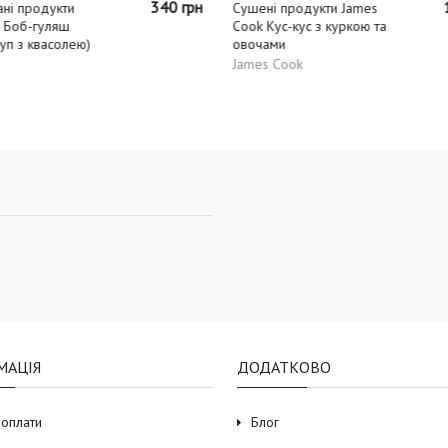
155 грн
і продукти James
ус-кус з куркою та
ми
 Cook
МАЦІЯ
ДОДАТКОВО
 оплати
Блог