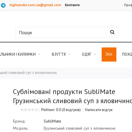
highlander.com.ua@gmail.com
Контакти
Проф
АЛЬНИКИ І КИЛИМКИ
ВЗУТТЯ
ОДЯГ
ЇЖА
ПОХІ
ський сливовий суп з яловичиною
Сублімовані продукти SubliMate
Грузинський сливовий суп з яловичин
Рейтинг: 0.0
(0 відгуків)
Написати відгук
Бренд:
SubliMate
Модель:
Грузинський сливовий суп з яловичиною