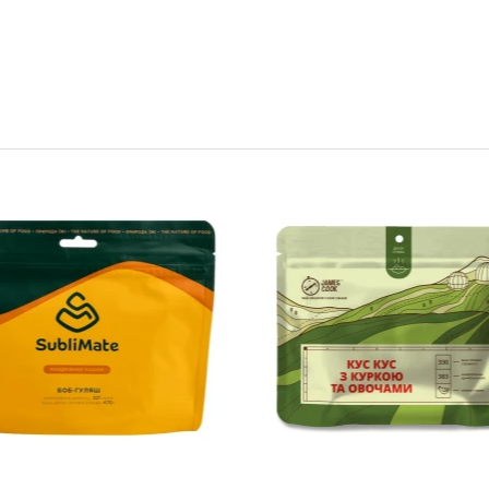
Сушені продукти ЇDLO
Крем-суп томатний з
креветками
ЇDLO