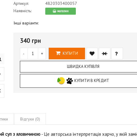
Артикул:
4820303400057
Наявність:
магазин
Інші варіанти:
340 грн
-
+
КУПИТИ
ШВИДКА КУПІВЛЯ
КУПИТИ В КРЕДИТ
тики
Відгуки (0)
ий суп з яловичиною
- Це авторська інтерпретація харчо, у якій замі