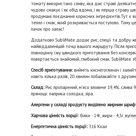
томату використано сливу, яка дає страві делікатну
чудово смакує і як обід вдома, і як перша страву ш
продумані поєднання корисних інгредієнтів.Тут є вс
тепло і смак, який розкривається поступово. Тому ц
пачок про запас!
Додатково SubliMate додає рис, спеції та добру ж
найвіддаленішій точці вашого маршруту. Після приг
повноцінну їжу швидкого приготування без консерва
повертається знайомий, глибокий смак. SubliMate 
Спосіб приготування:
вийміть киснегоглинач і залий
навіть кілька разів, 20 хвилин побалакайте з друзя
Склад:
Рис пропарений, м’ясо яловиче 19,4%, слива 9
прянощі: паприка солодка, зіра.
Алергени у складі продукту виділено жирним шриф
Харчова цінність порції:
білки - 14г, жири - 4,3г, вугл
Енергетична цінність порції:
316 Ккал