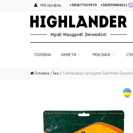
Мій профіль
+380677659970
+380939884621
ГОЛОВНА
НАМЕТИ
РЮКЗАКИ
СП
Головна
Їжа
Сублімовані продукти SubliMate Грузин