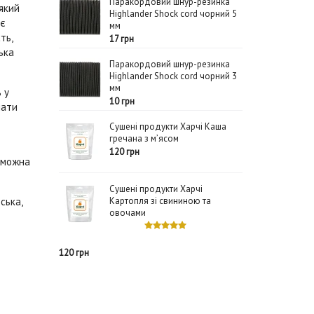
Паракордовий шнур-резинка
 який
Highlander Shock cord чорний 5
ує
мм
ть,
17 грн
ька
Паракордовий шнур-резинка
Highlander Shock cord чорний 3
мм
 у
10 грн
мати
Сушені продукти Харчі Каша
гречана з м’ясом
120 грн
, можна
Сушені продукти Харчі
рська,
Картопля зі свининою та
овочами
120 грн