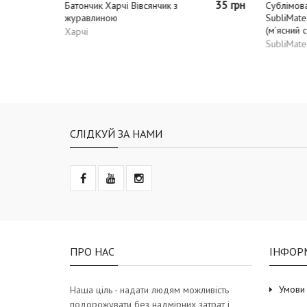
35 грн
340 грн
Сублімовані продукти
Сушен
SubliMate Боб-гуляш
Cook К
(м’ясний суп з квасолею)
овоча
SubliMate
James
СЛІДКУЙ ЗА НАМИ
ПРО НАС
ІНФОР
Умови
Наша ціль - надати людям можливість
подорожувати без надмірних затрат і