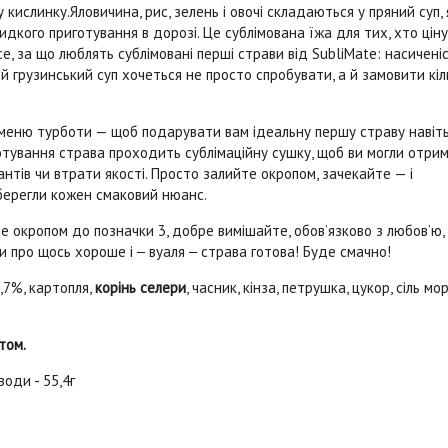
 кислинку.Яловичина, рис, зелень і овочі складаються у пряний суп,
видкого приготування в дорозі. Це сублімована їжа для тих, хто цін
е, за що люблять сублімовані перші страви від SubliMate: насиченіс
ей грузинський суп хочеться не просто спробувати, а й замовити кіл
меню турботи — щоб подарувати вам ідеальну першу страву навіть
отування страва проходить сублімаційну сушку, щоб ви могли отри
нтів чи втрати якості. Просто залийте окропом, зачекайте — і
зберегли кожен смаковий нюанс.
те окропом до позначки 3, добре вимішайте, обов’язково з любов’ю
ми про щось хороше і ‒ вуаля ‒ страва готова! Буде смачно!
,7%, картопля,
корінь селери
, часник, кінза, петрушка, цукор, сіль мо
том.
еводи - 55,4г