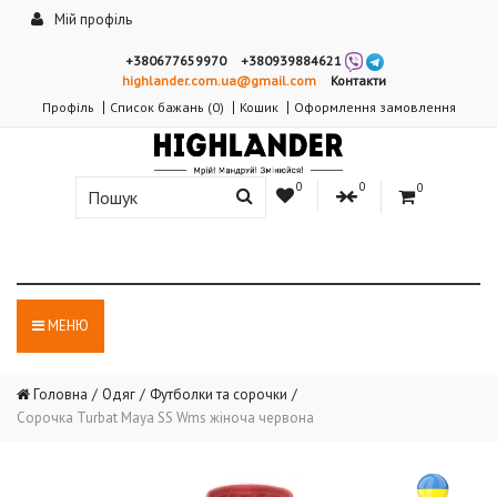
Мій профіль
+380677659970
+380939884621
highlander.com.ua@gmail.com
Контакти
Профіль
Список бажань (0)
Кошик
Оформлення замовлення
0
0
0
МЕНЮ
Головна
Одяг
Футболки та сорочки
Сорочка Turbat Maya SS Wms жіноча червона