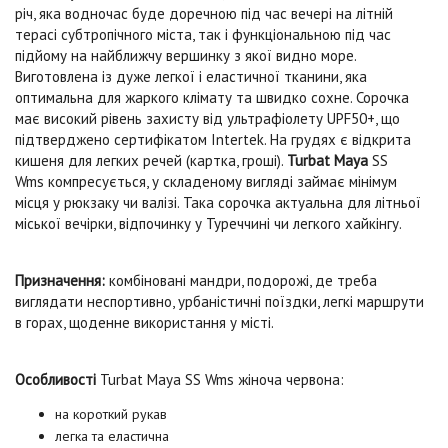
річ, яка водночас буде доречною під час вечері на літній
терасі субтропічного міста, так і функціональною під час
підйому на найближчу вершинку з якої видно море.
Виготовлена із дуже легкої і еластичної тканини, яка
оптимальна для жаркого клімату та швидко сохне. Сорочка
має високий рівень захисту від ультрафіолету UPF50+, що
підтверджено сертифікатом Intertek. На грудях є відкрита
кишеня для легких речей (картка, гроші).
Turbat Maya
SS
Wms
компресується, у складеному вигляді займає мінімум
місця у рюкзаку чи валізі. Така сорочка актуальна для літньої
міської вечірки, відпочинку у Туреччині чи легкого хайкінгу.
Призначення:
комбіновані мандри, подорожі, де треба
виглядати неспортивно, урбаністичні поїздки, легкі маршрути
в горах, щоденне використання у місті.
Особливості
Turbat Maya SS Wms жіноча червона
:
на короткий рукав
легка та еластична