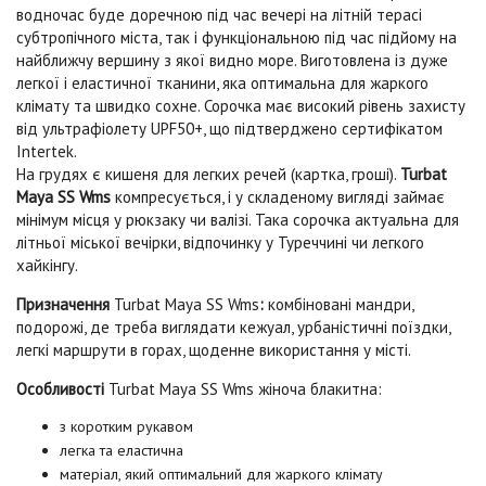
водночас буде доречною під час вечері на літній терасі
субтропічного міста, так і функціональною під час підйому на
найближчу вершину з якої видно море. Виготовлена із дуже
легкої і еластичної тканини, яка оптимальна для жаркого
клімату та швидко сохне. Сорочка має високий рівень захисту
від ультрафіолету
UPF50+
, що підтверджено сертифікатом
Intertek
.
На грудях є кишеня для легких речей (картка, гроші).
Turbat
Maya SS Wms
компресується, і у складеному вигляді займає
мінімум місця у рюкзаку чи валізі. Така сорочка актуальна для
літньої міської вечірки, відпочинку у Туреччині чи легкого
хайкінгу.
Призначення
Turbat Maya SS Wms
:
комбіновані мандри,
подорожі, де треба виглядати кежуал, урбаністичні поїздки,
легкі маршрути в горах, щоденне використання у місті.
Особливості
Turbat Maya SS Wms жіноча блакитна
:
з коротким рукавом
легка та еластична
матеріал, який оптимальний для жаркого клімату