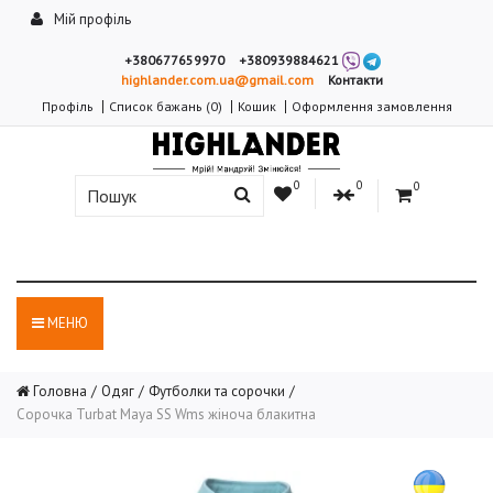
Мій профіль
+380677659970
+380939884621
highlander.com.ua@gmail.com
Контакти
Профіль
Список бажань (0)
Кошик
Оформлення замовлення
0
0
0
МЕНЮ
Головна
Одяг
Футболки та сорочки
Сорочка Turbat Maya SS Wms жіноча блакитна