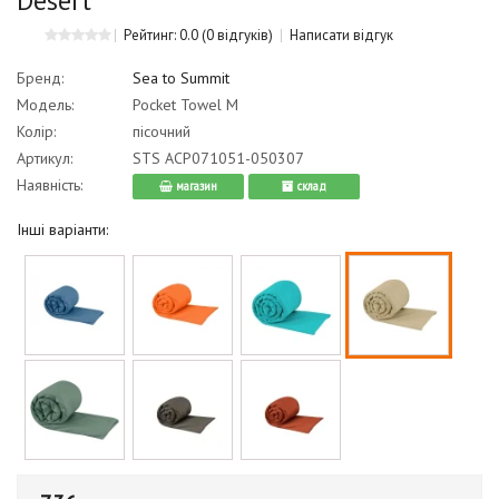
Desert
Рейтинг: 0.0
(0 відгуків)
Написати відгук
Бренд:
Sea to Summit
Модель:
Pocket Towel M
Колір:
пісочний
Артикул:
STS ACP071051-050307
Наявність:
магазин
cклад
Інші варіанти: