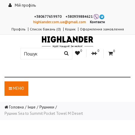
Мій профіль
+380677659970
+380939884621
highlander.com.ua@gmail.com
Контакти
Профіль
Список бажань (0)
Кошик
Оформлення замовлення
0
0
0
МЕНЮ
Головна
Інше
Рушники
Рушник Sea to Summit Pocket Towel M Desert