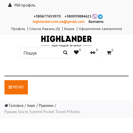
Мій профіль
+380677659970
+380939884621
highlander.com.ua@gmail.com
Контакти
Профіль
Список бажань (0)
Кошик
Оформлення замовлення
0
0
0
МЕНЮ
Головна
Інше
Рушники
Рушник Sea to Summit Pocket Towel M Baltic