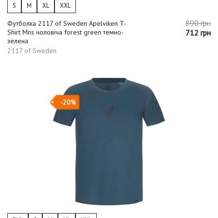
S
M
XL
XXL
890 грн
Футболка 2117 of Sweden Apelviken T-
Shirt Mns чоловіча forest green темно-
712 грн
зелена
2117 of Sweden
-20%