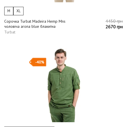
M
XL
4450 грн
Сорочка Turbat Madeira Hemp Mns
чоловіча arona blue блакитна
2670 грн
Turbat
-40%