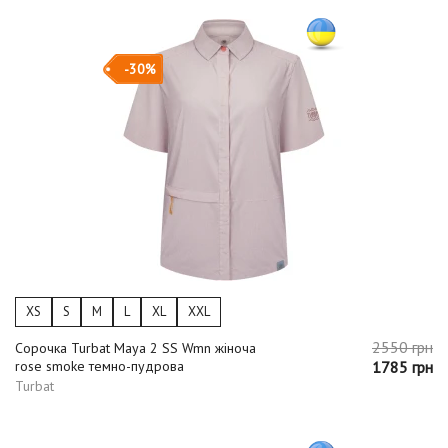
-30%
XS
S
M
L
XL
XXL
2550 грн
Сорочка Turbat Maya 2 SS Wmn жіноча
rose smoke темно-пудрова
1785 грн
Turbat