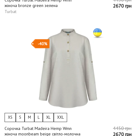
жіноча bronze green зелена
2670 грн
Turbat
-40%
XS
S
M
L
XL
XXL
4450 грн
Сорочка Turbat Madeira Hemp Wmn
жіноча moonbeam beige світло-молочна
2670 грн