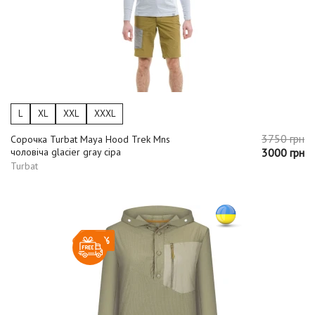
L
XL
XXL
XXXL
3750 грн
Сорочка Turbat Maya Hood Trek Mns
чоловіча glacier gray сіра
3000 грн
Turbat
-20%