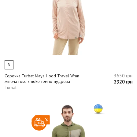
S
3650 грн
Сорочка Turbat Maya Hood Travel Wmn
жіноча rose smoke темно-пудрова
2920 грн
Turbat
-20%