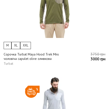
M
XL
XXL
3750 грн
Сорочка Turbat Maya Hood Trek Mns
чоловіча capulet olive оливкова
3000 грн
Turbat
-20%