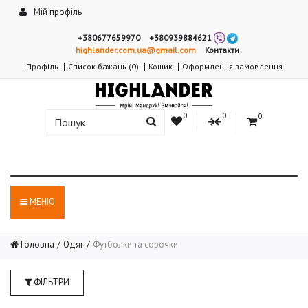
Мій профіль
+380677659970
+380939884621
highlander.com.ua@gmail.com
Контакти
Профіль
Список бажань (0)
Кошик
Оформлення замовлення
0
0
0
МЕНЮ
Головна
Одяг
Футболки та сорочки
ФІЛЬТРИ