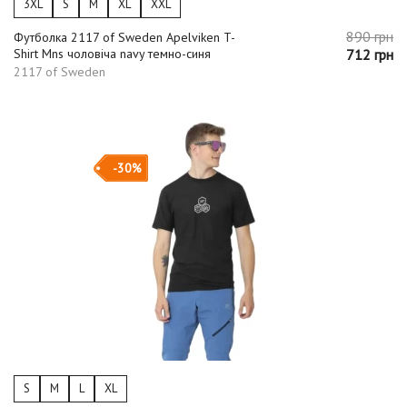
3XL
S
M
XL
XXL
890 грн
Футболка 2117 of Sweden Apelviken T-
Shirt Mns чоловіча navy темно-синя
712 грн
2117 of Sweden
-30%
S
M
L
XL