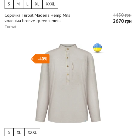
S
M
L
XL
XXXL
4450 грн
Сорочка Turbat Madeira Hemp Mns
чоловіча bronze green зелена
2670 грн
Turbat
-40%
S
XL
XXXL