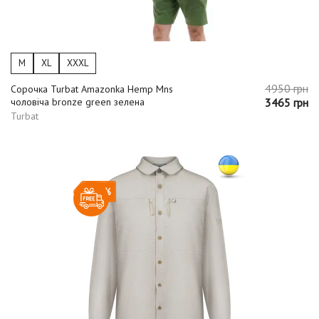
M
XL
XXXL
4950 грн
Сорочка Turbat Amazonka Hemp Mns
чоловіча bronze green зелена
3465 грн
Turbat
-30%