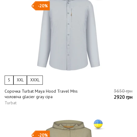
-20%
S
XXL
XXXL
3650 грн
Сорочка Turbat Maya Hood Travel Mns
чоловіча glacier gray сіра
2920 грн
Turbat
-20%