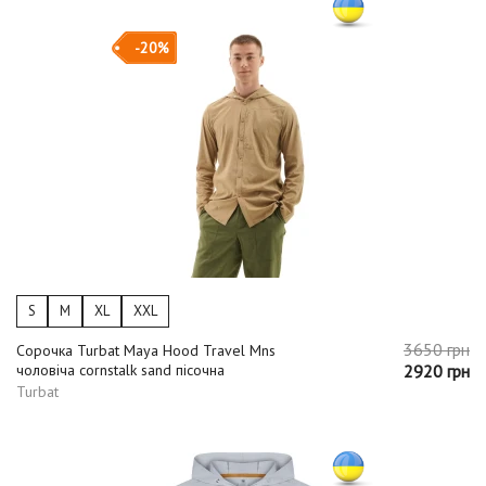
-20%
S
M
XL
XXL
3650 грн
Сорочка Turbat Maya Hood Travel Mns
чоловіча cornstalk sand пісочна
2920 грн
Turbat