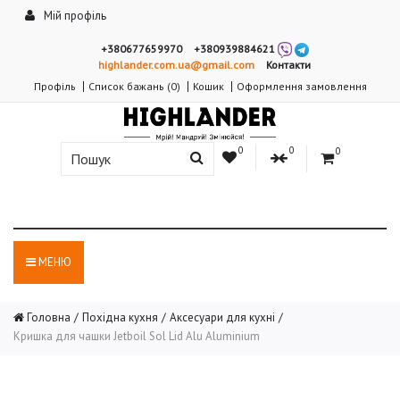
Мій профіль
+380677659970
+380939884621
highlander.com.ua@gmail.com
Контакти
Профіль
Список бажань (0)
Кошик
Оформлення замовлення
0
0
0
МЕНЮ
Головна
Похідна кухня
Аксесуари для кухні
Кришка для чашки Jetboil Sol Lid Alu Aluminium