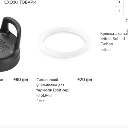
СХОЖІ ТОВАРИ
-30%
420 грн
517 грн
Силіконовий
Кришка для чашки
ущільнювач для
Jetboil Sol Lid
362 грн
термосів Esbit серії
Carbon
FJ SLR-FJ
Jetboil
Esbit