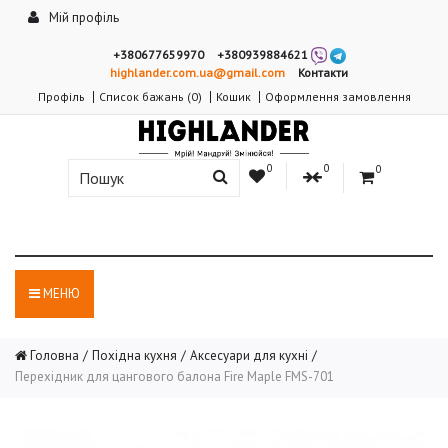
Мій профіль
+380677659970
+380939884621
highlander.com.ua@gmail.com
Контакти
Профіль
Список бажань (0)
Кошик
Оформлення замовлення
0
0
0
МЕНЮ
Головна
Похідна кухня
Аксесуари для кухні
Перехідник для цангового балона Fire Maple FMS-701