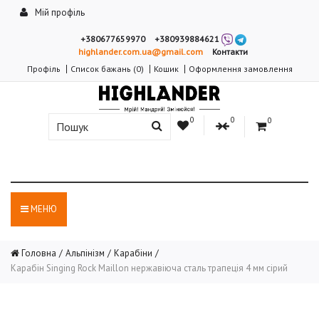
Мій профіль
+380677659970
+380939884621
highlander.com.ua@gmail.com
Контакти
Профіль
Список бажань (0)
Кошик
Оформлення замовлення
0
0
0
МЕНЮ
Головна
Альпінізм
Карабіни
Карабін Singing Rock Maillon нержавіюча сталь трапеція 4 мм сірий