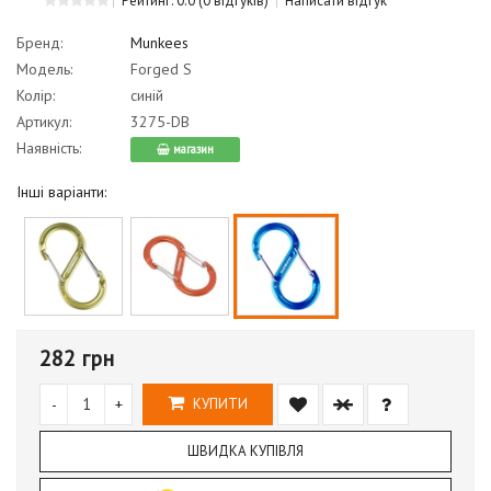
Рейтинг: 0.0
(0 відгуків)
Написати відгук
Бренд:
Munkees
Модель:
Forged S
Колір:
синій
Артикул:
3275-DB
Наявність:
магазин
Інші варіанти:
282 грн
-
+
КУПИТИ
ШВИДКА КУПІВЛЯ