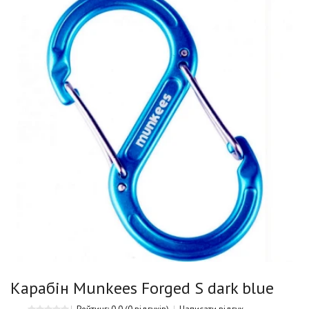
Карабін Munkees Forged S dark blue