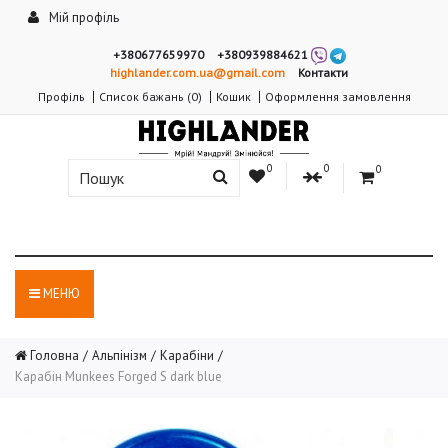
Мій профіль
+380677659970
+380939884621
highlander.com.ua@gmail.com
Контакти
Профіль
Список бажань (0)
Кошик
Оформлення замовлення
0
0
0
МЕНЮ
Головна
Альпінізм
Карабіни
Карабін Munkees Forged S dark blue