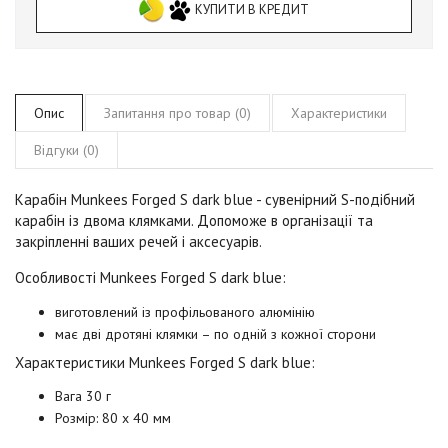
КУПИТИ В КРЕДИТ
Опис
Запитання про товар (0)
Характеристики
Відгуки (0)
Карабін Munkees Forged S
dark blue
- сувенірний S-подібний
карабін із двома клямками. Допоможе в організації та
закріпленні ваших речей і аксесуарів.
Особливості Munkees Forged S
dark blue
:
виготовлений із профільованого алюмінію
має дві дротяні клямки – по одній з кожної сторони
Характеристики Munkees Forged S
dark blue
:
Вага 30 г
Розмір: 80 х 40 мм