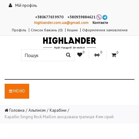
Мій профіль
+380677659970
+380939884621
highlander.com.ua@gmail.com
Контакти
Профіль
Список бажань (0)
Кошик
Оформлення замовлення
0
0
0
МЕНЮ
Головна
Альпінізм
Карабіни
Карабін Singing Rock Maillon анодована трапеція 4 мм сірий