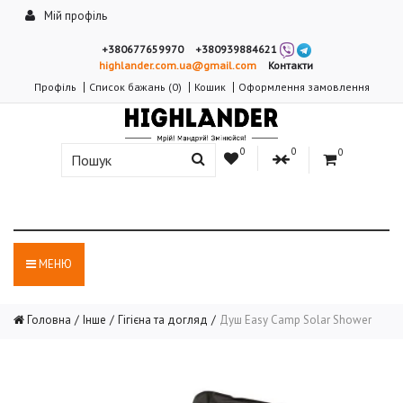
Мій профіль
+380677659970
+380939884621
highlander.com.ua@gmail.com
Контакти
Профіль
Список бажань (0)
Кошик
Оформлення замовлення
0
0
0
МЕНЮ
Головна
Інше
Гігієна та догляд
Душ Easy Camp Solar Shower