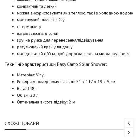
компактний та легкий
можна використовувати як з теплою, так і з холодною водою
має гнучкий шланг і лійку
є термометр
нагрівається від сонця
зручна ручка для перенесення/підвішування
регульований кран для душу
має достатній об'єм, щоб доросла людина могла скупатися
Технічні характеристики
Easy Camp Solar Shower:
Матеріал: Vinyl
Розміри у складеному вигляді: 51 x 117 x 19 x 5 см
Вага: 348 г
Об'єм: 20 л
Оптимальна висота підвісу: 2 м
СХОЖІ ТОВАРИ