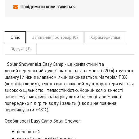
Повідомити коли з'явиться
Опис
Запитання про товар (0)
Характеристики
Відгуки (1)
Solar Shower від
Easy Camp -
це компактний та
легкий переносний душ. Складається з ємності (20 л), гнучкого
шлангу і лійки з клапаном, який закривається. Матеріал ПВХ
(полівінілхлорид), з якого виготовлений душ, характеризується
високою щільністю і теплостійкістю. Чорний колір ємності
забезпечує можливість нагріву води на сонці, або можна
попередньо підігріти воду і залити (t води не повинна
перевищувати +48°C).
Особливості
Easy Camp Solar Shower:
переносний
щільний і теплостійкий матеріал