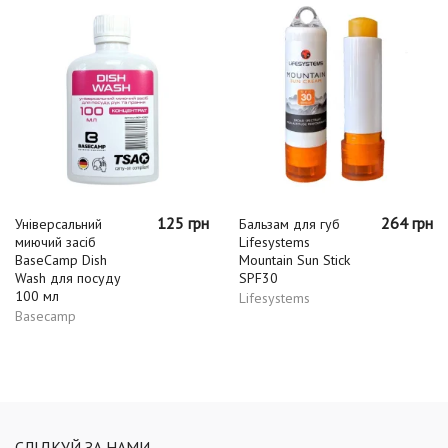
125 грн
264 грн
Універсальний
Бальзам для губ
миючий засіб
Lifesystems
BaseCamp Dish
Mountain Sun Stick
Wash для посуду
SPF30
100 мл
Lifesystems
Basecamp
СЛІДКУЙ ЗА НАМИ