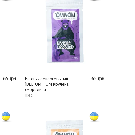
65 грн
65 грн
Батончик енергетичний
ЇDLO ОМ-НОМ Кручена
смородина
ЇDLO