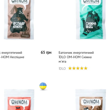
65 грн
к енергетичний
Батончик енергетичний
-НОМ Неспішне
ЇDLO ОМ-НОМ Сніжна
м'ята
ЇDLO