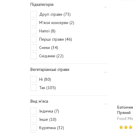
Підкатегорія
Другі страви (73)
М'ясні консерви (2)
Напої (8)
Перші страви (46)
Снеки (34)
Сніданки (22)
Вегетаріанські страви
Ні (80)
Так (105)
Вид м'яса
Батончик
Індичка (7)
Пряний
Food Mis
Інше (10)
Курятина (32)