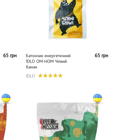
65 грн
65 грн
Батончик енергетичний
ЇDLO ОМ-НОМ Чіпкий
банан
ЇDLO