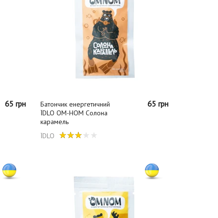
65 грн
65 грн
Батончик енергетичний
ЇDLO ОМ-НОМ Солона
карамель
ЇDLO