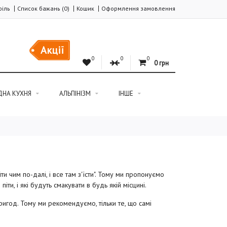
іль
Список бажань (0)
Кошик
Оформлення замовлення
Акції
0
0
0
0 грн
ДНА КУХНЯ
АЛЬПІНІЗМ
ІНШЕ
и чим по-далі, і все там з'їсти". Тому ми пропонуємо
ти, і які будуть смакувати в будь якій місцині.
игод. Тому ми рекомендуємо, тільки те, що самі