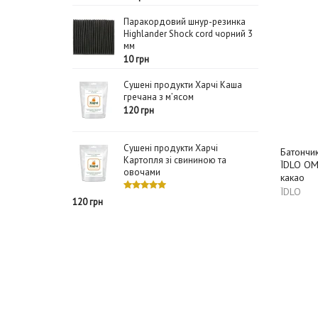
Паракордовий шнур-резинка
Highlander Shock cord чорний 3
мм
10 грн
Сушені продукти Харчі Каша
гречана з м’ясом
120 грн
Сушені продукти Харчі
Батончи
Картопля зі свининою та
ЇDLO ОМ
овочами
какао
ЇDLO
120 грн