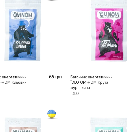
65 грн
к енергетичний
Батончик енергетичний
-НОМ Кльовий
ЇDLO ОМ-НОМ Крута
журавлина
ЇDLO