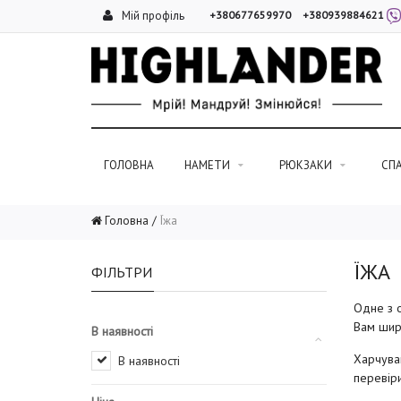
Мій профіль
+380677659970
+380939884621
ГОЛОВНА
НАМЕТИ
РЮКЗАКИ
СП
Головна
Їжа
ЇЖА
ФІЛЬТРИ
Одне з о
Вам широ
В наявності
Харчуван
В наявності
перевіри