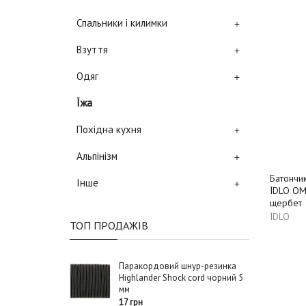
Спальники і килимки
+
Взуття
+
Одяг
+
Їжа
Похідна кухня
+
Альпінізм
+
Батончи
Інше
+
ЇDLO ОМ
щербет
ЇDLO
ТОП ПРОДАЖІВ
Паракордовий шнур-резинка
Highlander Shock cord чорний 5
мм
17 грн