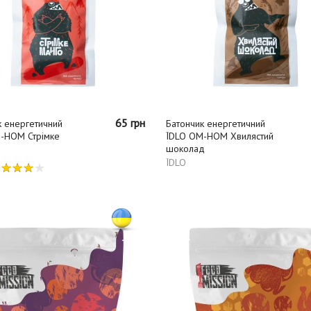
65 грн
к енергетичний
Батончик енергетичний
-НОМ Стрімке
ЇDLO ОМ-НОМ Хвилястий
шоколад
ЇDLO