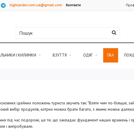
highlander.com.ua@gmail.com
Контакти
Проф
АЛЬНИКИ І КИЛИМКИ
ВЗУТТЯ
ОДЯГ
ЇЖА
ПОХІ
сновних ідейних положень туриста звучить так: "Взяти чим по-більше, зайт
кий вибір продуктів, котрих можна брати багато, з якими можна далеко пі
ня під час подорожі, це те, що закладає фундамент наших вражень і пр
ли і випробували.