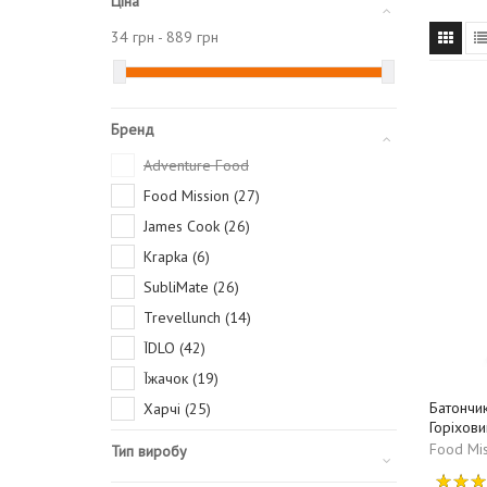
Ціна
34
грн -
889
грн
Бренд
Adventure Food
Food Mission (27)
James Cook (26)
Krapka (6)
SubliMate (26)
Trevellunch (14)
ЇDLO (42)
Їжачок (19)
Батончик
Харчі (25)
Горіхови
Food Mis
Тип виробу