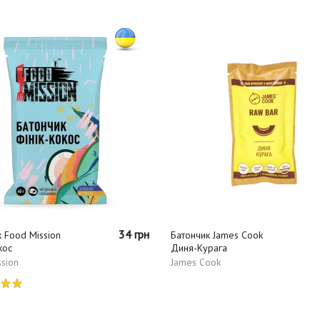
34 грн
 Food Mission
Батончик James Cook
кос
Диня-Курага
sion
James Cook