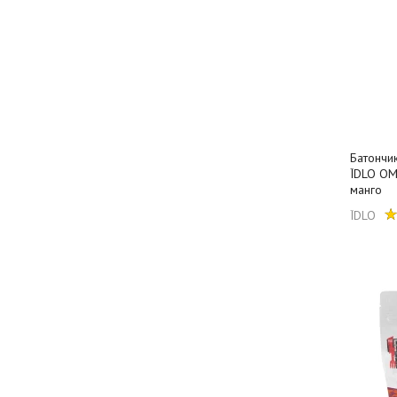
Батончи
ЇDLO ОМ
манго
ЇDLO