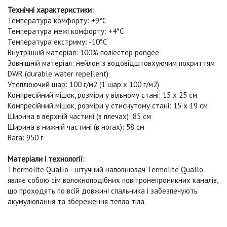
Технічні характеристики:
Температура комфорту: +9°C
Температура межі комфорту: +4°C
Температура екстриму: -10°C
Внутрішній матеріал: 100% поліестер pongee
Зовнішній матеріал: нейлон з водовідштовхуючим покриттям
DWR (durable water repellent)
Утеплюючий шар: 100 г/м2 (1 шар x 100 г/м2)
Компресійний мішок, розміри у вільному стані: 15 x 25 см
Компресійний мішок, розміри у стиснутому стані: 15 x 19 см
Ширина в верхній частині (в плечах): 85 см
Ширина в нижній частині (в ногах): 58 см
Вага: 950 г
Матеріали і технології:
Thermolite Quallo - ш
тучний наповнювач Termolite Quallo
являє собою сім волокноподібних повітронепроникних каналів,
що проходять по всій довжині спальника і забезпечують
акумулювання та збереження тепла тіла.