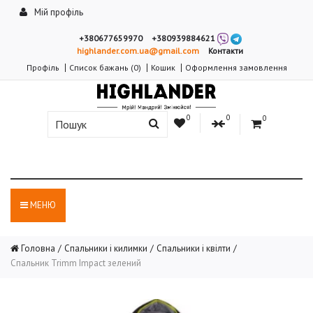
Мій профіль
+380677659970
+380939884621
highlander.com.ua@gmail.com
Контакти
Профіль
Список бажань (0)
Кошик
Оформлення замовлення
0
0
0
МЕНЮ
Головна
Спальники і килимки
Спальники і квілти
Спальник Trimm Impact зелений