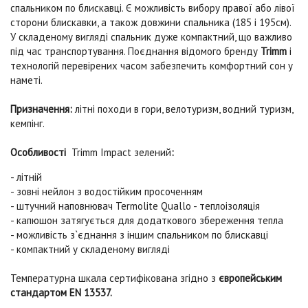
спальником по блискавці. Є можливість вибору правої або лівої
сторони блискавки, а також довжини спальника (185 і 195см).
У складеному вигляді спальник дуже компактний, що важливо
під час транспортування. Поєднання відомого бренду
Trimm
і
технологій перевірених часом забезпечить комфортний сон у
наметі.
Призначення:
літні походи в гори, велотуризм, водний туризм,
кемпінг.
Особливості
Trimm Impact зелений
:
- літній
- зовні нейлон з водостійким просоченням
- штучний наповнювач Termolite Quallo - теплоізоляція
- капюшон затягується для додаткового збереження тепла
- можливість з`єднання з іншим спальником по блискавці
- компактний у складеному вигляді
Температурна шкала сертифікована згідно з
європейським
стандартом EN 13537.