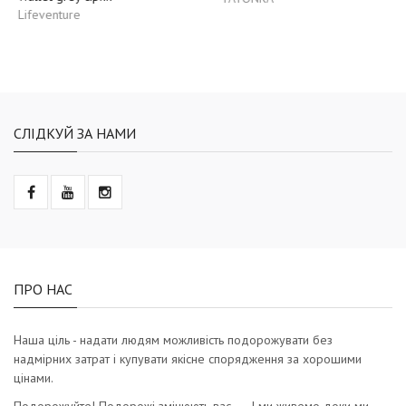
Lifeventure
СЛІДКУЙ ЗА НАМИ
ПРО НАС
Наша ціль - надати людям можливість подорожувати без
надмірних затрат і купувати якісне спорядження за хорошими
цінами.
Подорожуйте! Подорожі змінюють вас… І ми живемо доки ми