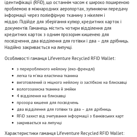
ідентифікації (RFiD), що останнім часом є широко поширеною
проблемою в міжнародних аеропортах, зупиняючи передачу
інформації через поліефірную тканину з нікелем і
міддю.
Підійде для зберігання купюр, кредитних карток і
документів. Гаманець містить чотири відділення для
кредитних карток з одним прозорим кишенею для
посвідчення, два відділення для готівки і два – для дрібниць.
Надійно закривається на липучці.
Особливості
гаманця
Lifeventure Recycled RFID Wallet
:
з переробленого нейлону (еко-френдлі)
легка та м'яка еластична тканина
виготовлений із міцного нейлону із застібкою на блискавці
вологозахисна тканина й змійки
4 відділення на блискавці
прозора кишеня для посвідчень
два відділення для готівки та два – для дрібниць
RFiD захист від зчитування інформації з банківських карт
закривається на липучці
Характеристики гаманця Lifeventure Recycled RFID Wallet: