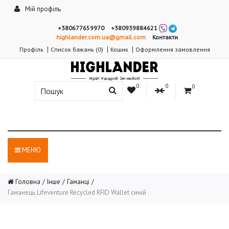
Мій профіль
+380677659970
+380939884621
highlander.com.ua@gmail.com
Контакти
Профіль
Список бажань (0)
Кошик
Оформлення замовлення
0
0
0
МЕНЮ
Головна
Інше
Гаманці
Гаманець Lifeventure Recycled RFID Wallet синій