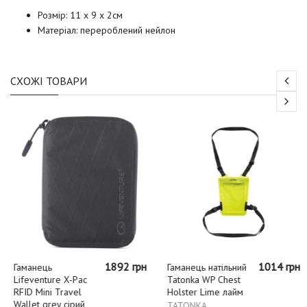
Розмір:
11 х 9 х 2см
Матеріал: п
ерероблений нейлон
СХОЖІ ТОВАРИ
1892 грн
1014 грн
Гаманець
Гаманець натільний
Lifeventure X-Pac
Tatonka WP Chest
RFID Mini Travel
Holster Lime лайм
Wallet grey сірий
TATONKA