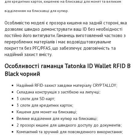
для кредитних карток, кишенею на блискавці для монет та великим
відділенням на блискавці для купюр.
Особливістю моделі є прозора кишеня на задній стороні, яка
дозволяє швидко демонструвати ваш ID без необхідності
постійно його витягувати. Гаманець виготовлений частково з
перероблених матеріалів і має водовідштовхувальне
покриття без PFC/PFAS, що забезпечує довговічність та
надійний захист вмісту.
Особливості гаманця Tatonka ID Wallet RFID B
Black чорний
Надійний RFID-захист завдяки матеріалу CRYPTALLOY;
Складана конструкція з застібкою на липучці;
3 слоти для SD-карт;
3 слоти для кредитних карток;
Кишеня для монет на блискавці;
Велике відділення для купюр на блискавці;
2 прозорі кишені для швидкого доступу до документів;
Компактний та зручний для повсякденного використання;