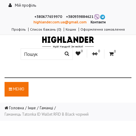
Мій профіль
+380677659970
+380939884621
highlander.com.ua@gmail.com
Контакти
Профіль
Список бажань (0)
Кошик
Оформлення замовлення
0
0
0
МЕНЮ
Головна
Інше
Гаманці
Гаманець Tatonka ID Wallet RFID B Black чорний