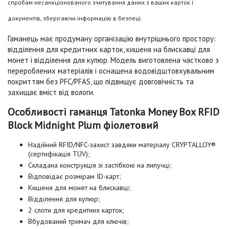
спробам несанкціонованого зчитування даних з ваших карток і
документів, зберігаючи інформацію в безпеці.
Гаманець має продуману організацію внутрішнього простору:
відділення для кредитних карток, кишеня на блискавці для
монет і відділення для купюр. Модель виготовлена частково з
перероблених матеріалів і оснащена водовідштовхувальним
покриттям без PFC/PFAS, що підвищує довговічність та
захищає вміст від вологи.
Особливості гаманця Tatonka Money Box RFID
Block Midnight Plum фіолетовий
Надійний RFID/NFC-захист завдяки матеріалу CRYPTALLOY®
(сертифікація TÜV);
Складана конструкція зі застібкою на липучці;
Відповідає розмірам ID-карт;
Кишеня для монет на блискавці;
Відділення для купюр;
2 слоти для кредитних карток;
Вбудований тримач для ключів;