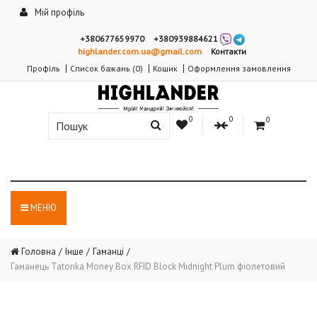
Мій профіль
+380677659970
+380939884621
highlander.com.ua@gmail.com
Контакти
Профіль
Список бажань (0)
Кошик
Оформлення замовлення
0
0
0
МЕНЮ
Головна
Інше
Гаманці
Гаманець Tatonka Money Box RFID Block Midnight Plum фіолетовий