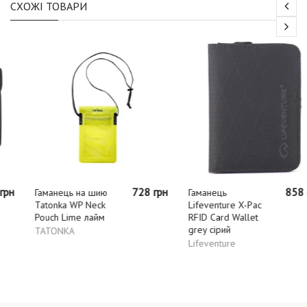
СХОЖІ ТОВАРИ
728 грн
858 грн
Гаманець на шию
Гаманець
Tatonka WP Neck
Lifeventure X-Pac
Pouch Lime лайм
RFID Card Wallet
grey сірий
TATONKA
Lifeventure