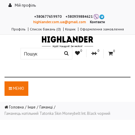
Мій профіль
+380677659970
+380939884621
highlander.com.ua@gmail.com
Контакти
Профіль
Список бажань (0)
Кошик
Оформлення замовлення
0
0
0
МЕНЮ
Головна
Інше
Гаманці
Гаманець натільний Tatonka Skin Moneybelt Int. Black чорний