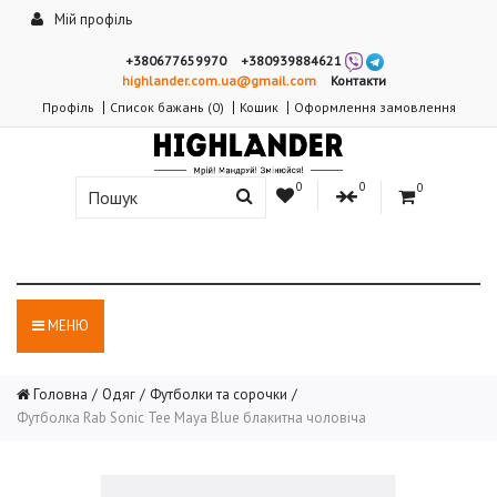
Мій профіль
+380677659970
+380939884621
highlander.com.ua@gmail.com
Контакти
Профіль
Список бажань (0)
Кошик
Оформлення замовлення
0
0
0
МЕНЮ
Головна
Одяг
Футболки та сорочки
Футболка Rab Sonic Tee Maya Blue блакитна чоловіча