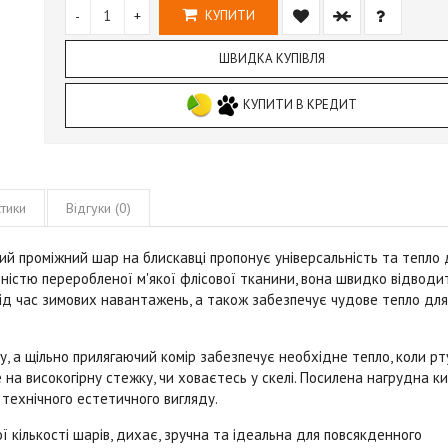
-
+
КУПИТИ
ШВИДКА КУПІВЛЯ
КУПИТИ В КРЕДИТ
тики
Відгуки (0)
кий проміжний шар на блискавці пропонує універсальність та тепло 
овністю переробленої м'якої флісової тканини, вона швидко відводи
ід час зимових навантажень, а також забезпечує чудове тепло для
, а щільно прилягаючий комір забезпечує необхідне тепло, коли р
 на високогірну стежку, чи ховаєтесь у скелі. Посилена нагрудна к
 технічного естетичного вигляду.
 кількості шарів, дихає, зручна та ідеальна для повсякденного