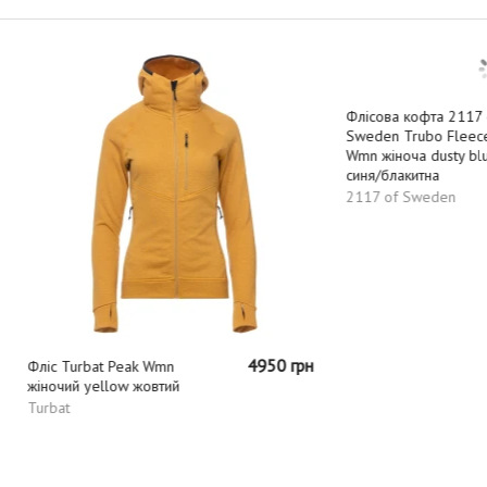
4950 грн
rbat Peak Wmn
Флісова кофта 2117 of
 yellow жовтий
Sweden Trubo Fleece
Wmn жіноча dusty blue
синя/блакитна
2117 of Sweden