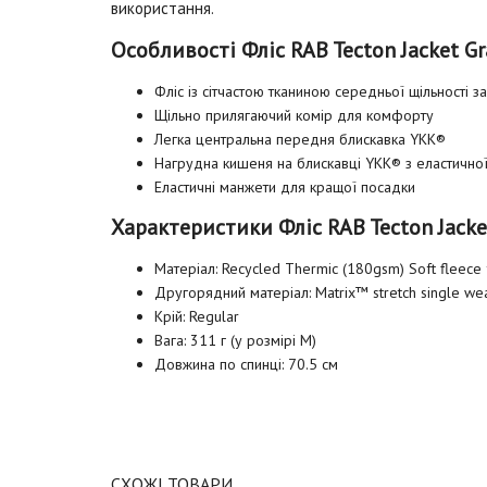
використання.
Особливості Фліс RAB Tecton Jacket G
Фліс із сітчастою тканиною середньої щільності 
Щільно прилягаючий комір для комфорту
Легка центральна передня блискавка YKK®
Нагрудна кишеня на блискавці YKK® з еластичної
Еластичні манжети для кращої посадки
Характеристики Фліс RAB Tecton Jacke
Матеріал: Recycled Thermic (180gsm) Soft fleece f
Другорядний матеріал: Matrix™ stretch single we
Крій: Regular
Вага: 311 г (у розмірі M)
Довжина по спинці: 70.5 см
СХОЖІ ТОВАРИ