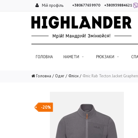
Мій профіль
+380677659970
+380939884621
ГОЛОВНА
НАМЕТИ
РЮКЗАКИ
СП
Головна
Одяг
Фліси
Фліс Rab Tecton Jacket Graphe
-20%