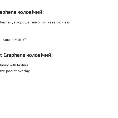
raphene чоловічий:
забезпечує хороше тепло при невеликій вазі
 тканини Matrix™
t Graphene чоловічий:
abric with texture
ave pocket overlay