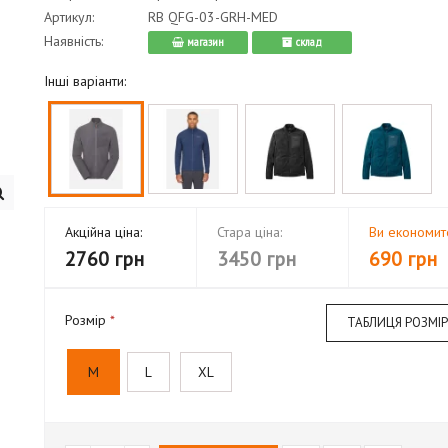
Артикул:
RB QFG-03-GRH-MED
Наявність:
магазин
cклад
Інші варіанти:
Акційна ціна:
Стара ціна:
Ви економит
2760 грн
3450 грн
690 грн
Розмір
ТАБЛИЦЯ РОЗМІР
M
L
XL