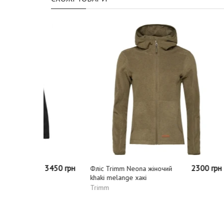
3450 грн
2300 грн
Фліс Trimm Neona жіночий
Фліс Tu
khaki melange хакі
жіночий
Trimm
Turbat