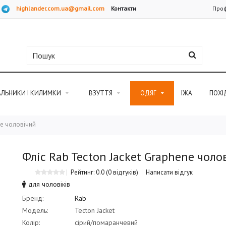
highlander.com.ua@gmail.com
Контакти
Проф
АЛЬНИКИ І КИЛИМКИ
ВЗУТТЯ
ОДЯГ
ЇЖА
ПОХІ
ne чоловічий
Фліс Rab Tecton Jacket Graphene чоло
Рейтинг: 0.0
(0 відгуків)
Написати відгук
для чоловіків
Бренд:
Rab
Модель:
Tecton Jacket
Колір:
сірий/помаранчевий