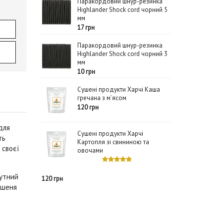
Паракордовий шнур-резинка
Highlander Shock cord чорний 5
мм
17 грн
Паракордовий шнур-резинка
Highlander Shock cord чорний 3
мм
10 грн
Сушені продукти Харчі Каша
гречана з м’ясом
120 грн
для
Сушені продукти Харчі
ть
Картопля зі свининою та
 своєї
овочами
тутний
120 грн
ишеня