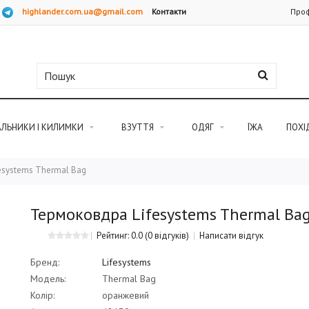
highlander.com.ua@gmail.com
Контакти
Проф
АЛЬНИКИ І КИЛИМКИ
ВЗУТТЯ
ОДЯГ
ЇЖА
ПОХІ
esystems Thermal Bag
Термоковдра Lifesystems Thermal Ba
Рейтинг: 0.0
(0 відгуків)
Написати відгук
Бренд:
Lifesystems
Модель:
Thermal Bag
Колір:
оранжевий