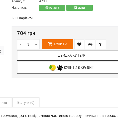
Артикул:
42130
Наявність:
магазин
cклад
Інші варіанти:
704 грн
-
+
КУПИТИ
ШВИДКА КУПІВЛЯ
КУПИТИ В КРЕДИТ
тики
Відгуки (0)
 термоковдра є невід'ємною частиною набору виживання в горах. 