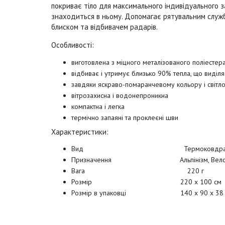
покриває тіло для максимального індивідуального 
знаходиться в ньому. Допомагає рятувальним служ
блиском та відбивачем радарів.
Особливості:
виготовлена з міцного металізованого поліестер
відбиває і утримує близько 90% тепла, що виділя
завдяки яскраво-помаранчевому кольору і світло
вітрозахисна і водонепроникна
компактна і легка
термічно запаяні та проклеєні шви
Характеристики:
Вид
Термоковдр
Призначення
Альпінізм, Вел
Вага
220 г
Розмір
220 х 100 см
Розмір в упаковці
140 х 90 х 38