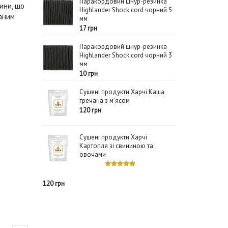
Паракордовий шнур-резинка
ини, що
Highlander Shock cord чорний 5
аним
мм
17 грн
Паракордовий шнур-резинка
Highlander Shock cord чорний 3
мм
10 грн
Сушені продукти Харчі Каша
гречана з м’ясом
120 грн
Сушені продукти Харчі
Картопля зі свининою та
овочами
120 грн