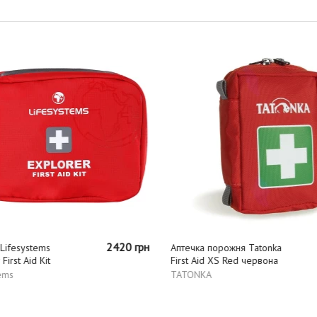
2420 грн
Lifesystems
Аптечка порожня Tatonka
First Aid Kit
First Aid XS Red червона
ems
TATONKA