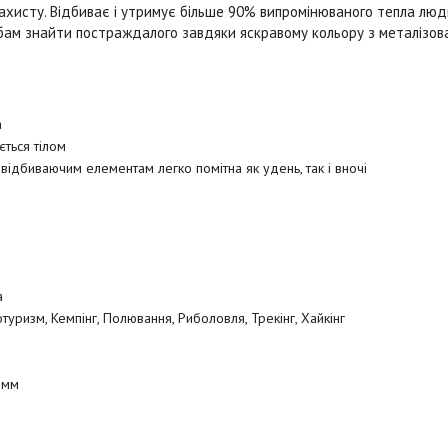
захисту. Відбиває і утримує більше 90% випромінюваного тепла люд
бам знайти постраждалого завдяки яскравому кольору з металізов
а
ється тілом
відбиваючим елементам легко помітна як удень, так і вночі
а
отуризм, Кемпінг, Полювання, Риболовля, Трекінг, Хайкінг
 мм