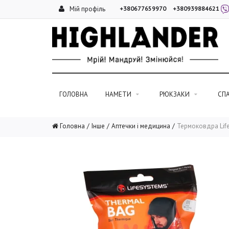
Мій профіль
+380677659970
+380939884621
ГОЛОВНА
НАМЕТИ
РЮКЗАКИ
СП
Головна
Інше
Аптечки і медицина
Термоковдра Lif