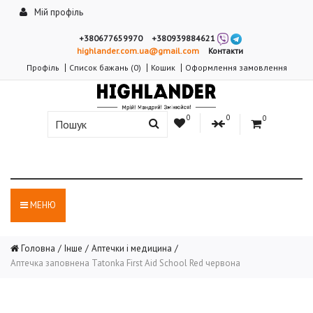
Мій профіль
+380677659970
+380939884621
highlander.com.ua@gmail.com
Контакти
Профіль
Список бажань (0)
Кошик
Оформлення замовлення
0
0
0
МЕНЮ
Головна
Інше
Аптечки і медицина
Аптечка заповнена Tatonka First Aid School Red червона