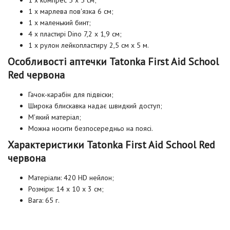
1 x марлева пов'язка 6 см;
1 x маленький бинт;
4 х пластирі Dino 7,2 х 1,9 см;
1 х рулон лейкопластиру 2,5 см х 5 м.
Особливості аптечки Tatonka First Aid School
Red червона
Гачок-карабін для підвіски;
Широка блискавка надає швидкий доступ;
М'який матеріал;
Можна носити безпосередньо на поясі.
Характеристики Tatonka First Aid School Red
червона
Матеріали: 420 HD нейлон;
Розміри: 14 х 10 х 3 см;
Вага: 65 г.