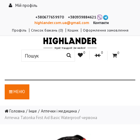
Мій профіль
+380677659970
+380939884621
highlander.com.ua@gmail.com
Контакти
Профіль
Список бажань (0)
Кошик
Оформлення замовлення
0
0
0
МЕНЮ
Головна
Інше
Аптечки і медицина
Аптечка Tatonka First Aid Basic Waterproof червона