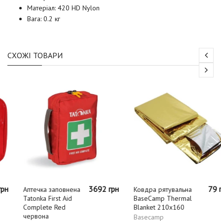
Матеріал: 420 HD Nylon
Вага: 0.2 кг
СХОЖІ ТОВАРИ
3692 грн
79 грн
Аптечка заповнена
Ковдра рятувальна
Tatonka First Aid
BaseCamp Thermal
Complete Red
Blanket 210x160
червона
Basecamp