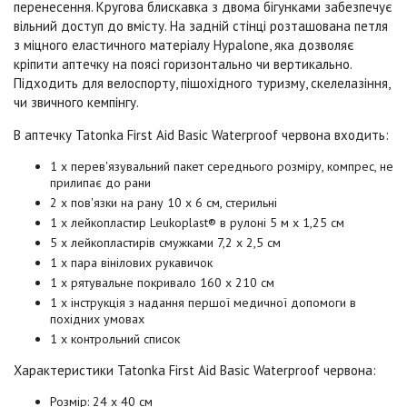
перенесення. Кругова блискавка з двома бігунками забезпечує
вільний доступ до вмісту. На задній стінці розташована петля
з міцного еластичного матеріалу
Hypalone
, яка дозволяє
кріпити аптечку на поясі горизонтально чи вертикально.
Підходить для велоспорту, пішохідного туризму, скелелазіння,
чи звичного кемпінгу.
В аптечку
Tatonka First Aid Basic Waterproof червона
входить:
1 x перев'язувальний пакет середнього розміру, компрес, не
прилипає до рани
2 x пов'язки на рану 10 x 6 см, стерильні
1 x лейкопластир
Leukoplast®
в рулоні 5 м x 1,25 см
5 x лейкопластирів смужками 7,2 x 2,5 см
1 x пара вінілових рукавичок
1 x рятувальне покривало 160 x 210 см
1 x інструкція з надання першої медичної допомоги в
похідних умовах
1 x контрольний список
Характеристики Tatonka First Aid Basic
Waterproof
червона:
Розмір: 24 х 40 см