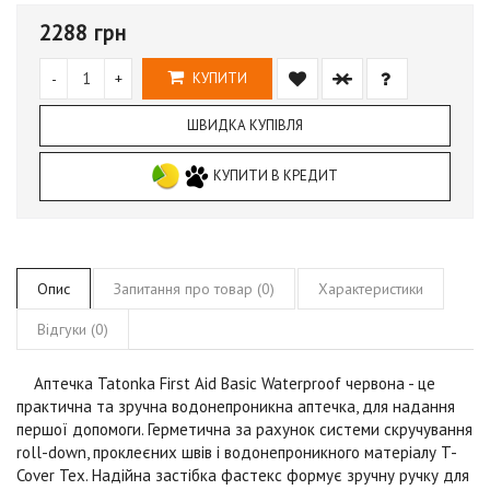
2288 грн
-
+
КУПИТИ
ШВИДКА КУПІВЛЯ
КУПИТИ В КРЕДИТ
Опис
Запитання про товар (0)
Характеристики
Відгуки (0)
Аптечка Tatonka First Aid Basic
Waterproof
червона -
це
практична та зручна водонепроникна аптечка, для надання
першої допомоги. Герметична за рахунок системи скручування
roll-down
, проклеєних швів і водонепроникного матеріалу
T-
Cover Tex
. Надійна застібка фастекс формує зручну ручку для