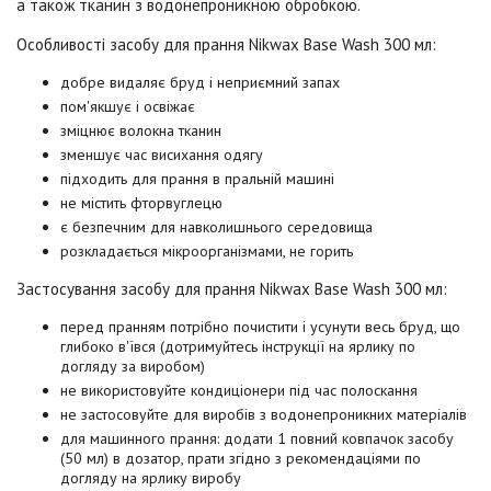
а також тканин з водонепроникною обробкою.
Особливості засобу для прання Nikwax Base Wash 300 мл:
добре видаляє бруд і неприємний запах
пом'якшує і освіжає
зміцнює волокна тканин
зменшує час висихання одягу
підходить для прання в пральній машині
не містить фторвуглецю
є безпечним для навколишнього середовища
розкладається мікроорганізмами, не горить
Застосування засобу для прання Nikwax Base Wash 300 мл:
перед пранням потрібно почистити і усунути весь бруд, що
глибоко в'ївся (дотримуйтесь інструкції на ярлику по
догляду за виробом)
не використовуйте кондиціонери під час полоскання
не застосовуйте для виробів з водонепроникних матеріалів
для машинного прання: додати 1 повний ковпачок засобу
(50 мл) в дозатор, прати згідно з рекомендаціями по
догляду на ярлику виробу