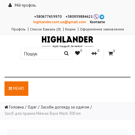
Мій профіль
+380677659970
+380939884621
highlander.com.ua@gmail.com
Контакти
Профіль
Список бажань (0)
Кошик
Оформлення замовлення
0
0
0
МЕНЮ
Головна
Одяг
Засоби догляду за одягом
Засіб для прання Nikwax Base Wash 300 мл