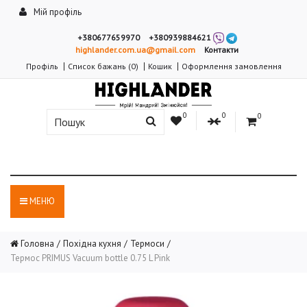
Мій профіль
+380677659970
+380939884621
highlander.com.ua@gmail.com
Контакти
Профіль
Список бажань (0)
Кошик
Оформлення замовлення
0
0
0
МЕНЮ
Головна
Похідна кухня
Термоси
Термос PRIMUS Vacuum bottle 0.75 L Pink