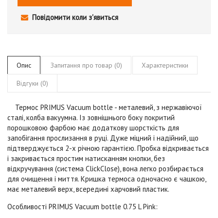
Повідомити коли з'явиться
Опис
Запитання про товар (0)
Характеристики
Відгуки (0)
Термос PRIMUS Vacuum bottle
- металевий, з нержавіючої
сталі, колба вакуумна. Із зовнішнього боку покритий
порошковою фарбою має додаткову шорсткість для
запобігання прослизання в руці. Дуже міцний і надійний, що
підтверджується 2-х річною гарантією. Пробка відкривається
і закривається простим натисканням кнопки, без
відкручування (система
ClickClose
), вона легко розбирається
для очищення і миття. Кришка термоса одночасно є чашкою,
має металевий верх, всередині харчовий пластик.
Особливості
PRIMUS Vacuum bottle 0.75 L Pink: