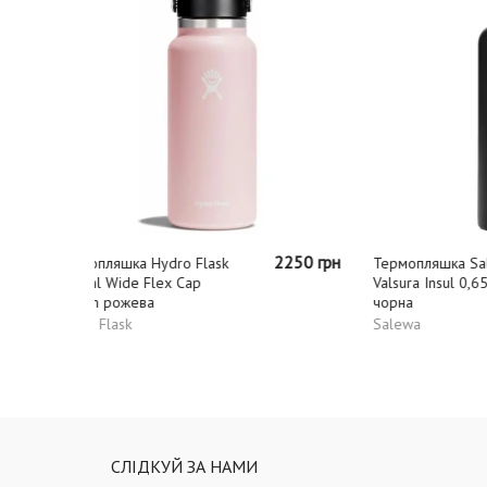
2250 грн
2280 грн
Термопляшка Salewa
Термо
Valsura Insul 0,65 л 0910
Therm
чорна
Silver
Salewa
TATO
СЛІДКУЙ ЗА НАМИ