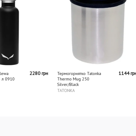
Термогорнятко
Lifeventure Flip-Top
Thermal Mug синє
Lifeventure
1144 грн
горнятко Tatonka
o Mug 250
/Black
NKA