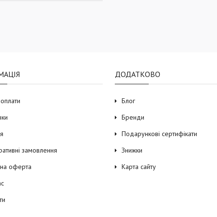
МАЦІЯ
ДОДАТКОВО
 оплати
Блог
вки
Бренди
ія
Подарункові сертифікати
ративні замовлення
Знижки
чна оферта
Карта сайту
ас
ти