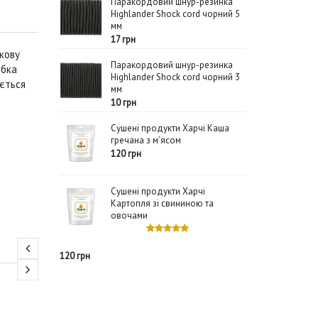
Паракордовий шнур-резинка
Highlander Shock cord чорний 5
мм
17 грн
кову
Паракордовий шнур-резинка
обка
Highlander Shock cord чорний 3
ається
мм
10 грн
Сушені продукти Харчі Каша
гречана з м’ясом
120 грн
Сушені продукти Харчі
Картопля зі свининою та
овочами
120 грн