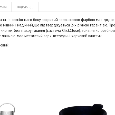
тики
Відгуки (0)
уумна. Із зовнішнього боку покритий порошковою фарбою має додат
же міцний і надійний, що підтверджується 2-х річною гарантією. Пр
нопки, без відкручування (система ClickClose), вона легко розбир
 чашкою, має металевий верх, всередині харчовий пластик.
товий
: