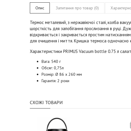
Опис
Запитання про товар (0)
Характерис
Термос металевий, з нержавіючої сталі, колба вак
шорсткість для запобігання прослизання в руці. Ду
відкривається і закривається простим натисканням к
для очищення і миття. Кришка термоса одночасно є
Характеристики PRIMUS Vacuum bottle 0.75 л
сала
Вага: 540 г
Обсяг: 0,75л
Розмір: Ø 86 x 260 мм
Гарантія: 2 роки
СХОЖІ ТОВАРИ