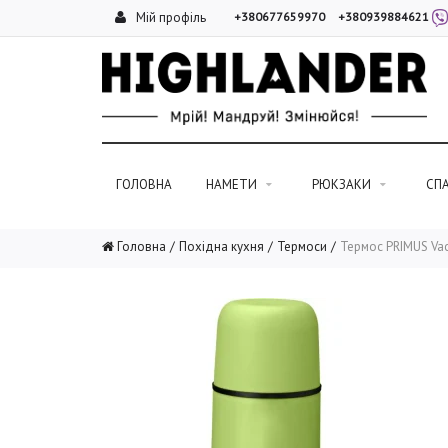
Мій профіль
+380677659970
+380939884621
ГОЛОВНА
НАМЕТИ
РЮКЗАКИ
СП
Головна
Похідна кухня
Термоси
Термос PRIMUS Vac