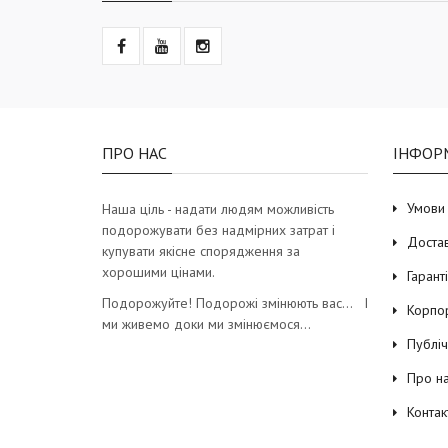
ПРО НАС
ІНФОР
Умови
Наша ціль - надати людям можливість
подорожувати без надмірних затрат і
Доста
купувати якісне спорядження за
хорошими цінами.
Гарант
Подорожуйте! Подорожі змінюють вас… І
Корпо
ми живемо доки ми змінюємося…
Публі
Про н
Контак