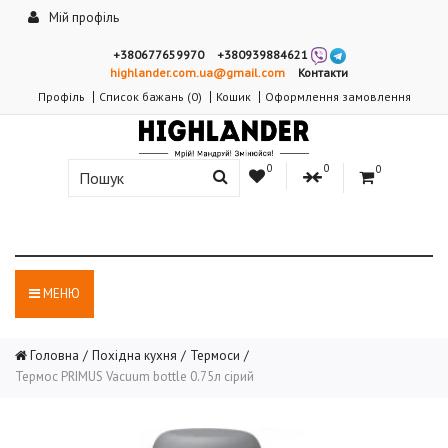
Мій профіль
+380677659970
+380939884621
highlander.com.ua@gmail.com
Контакти
Профіль
Список бажань (0)
Кошик
Оформлення замовлення
0
0
0
МЕНЮ
Головна
Похідна кухня
Термоси
Термос PRIMUS Vacuum bottle 0.75л сірий