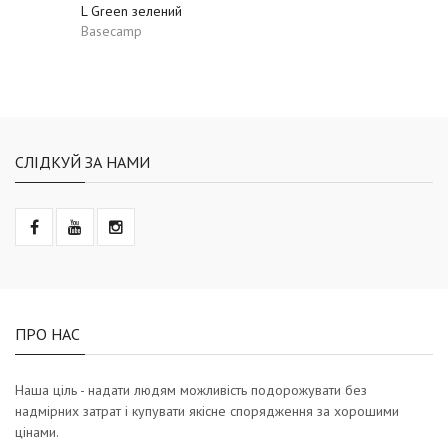
L Green зелений
All Around Tumbler
Press-In Lid harbor
Basecamp
blue темно-синє
Hydro Flask
СЛІДКУЙ ЗА НАМИ
ПРО НАС
Наша ціль - надати людям можливість подорожувати без
надмірних затрат і купувати якісне спорядження за хорошими