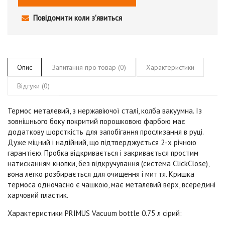
Повідомити коли з'явиться
Опис
Запитання про товар (0)
Характеристики
Відгуки (0)
Термос металевий, з нержавіючої сталі, колба вакуумна. Із
зовнішнього боку покритий порошковою фарбою має
додаткову шорсткість для запобігання прослизання в руці.
Дуже міцний і надійний, що підтверджується 2-х річною
гарантією. Пробка відкривається і закривається простим
натисканням кнопки, без відкручування (система ClickClose),
вона легко розбирається для очищення і миття. Кришка
термоса одночасно є чашкою, має металевий верх, всередині
харчовий пластик.
Характеристики PRIMUS Vacuum bottle 0.75 л
сірий
: