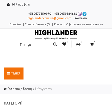
Мій профіль
+380677659970
+380939884621
highlander.com.ua@gmail.com
Контакти
Профіль
Список бажань (0)
Кошик
Оформлення замовлення
0
0
0
МЕНЮ
Головна
Бренд
Lifesystems
КАТЕГОРІЇ