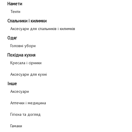
Намети
Тенти
Спальники і килимки
Аксесуари для спальників і килимків
Одяг
Головні убори
Похідна кухня
Кресала і сірники
Аксесуари для кухні
Інше
Аксесуари
Аптечки і медицина
Гігієна та догляд
Гамаки