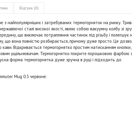
тики
Відгуки (0)
 з найпопулярніших і затребуваних термогорняток на ринку. Трив
ержавіючої сталі високої якості, являє собою вакуумну колбу зі зр
ередину, що виключає потрапляння частинок під різьбу і полегшує 
му, що вона повністю розбирається, причому дуже просто. Це дозво
о кави. Відкривається термогорнятко простим натисканням кнопки,
оновим ущільнювачам. Термогорнятко покрите порошковою фарбою з
нусна форма термогорнятка дуже зручна в руці і підходить до
mmuter Mug
0.3
червоне
: