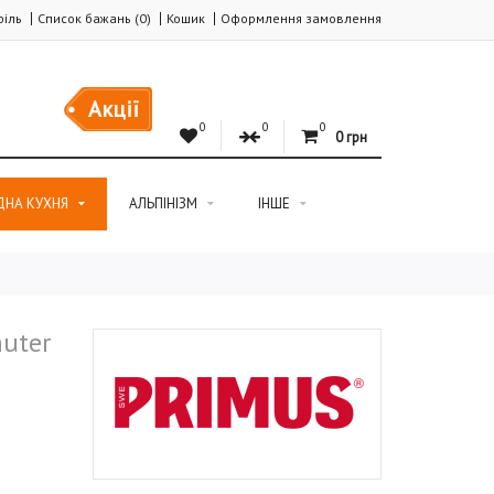
іль
Список бажань (0)
Кошик
Оформлення замовлення
Акції
0
0
0
0 грн
ДНА КУХНЯ
АЛЬПІНІЗМ
ІНШЕ
uter