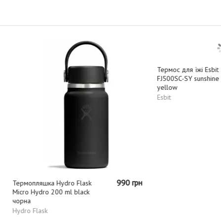
990 грн
яшка Hydro Flask
Термос для їжі Esbit
dro 200 ml black
FJ500SC-SY sunshine
yellow
ask
Esbit