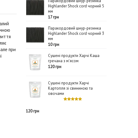
Паракордовий шнур-резинка
Highlander Shock cord чорний 5
мм
17 грн
алий
Паракордовий шнур-резинка
учною
Highlander Shock cord чорний 3
миття
мм
ляє
10 грн
 але при
і
Сушені продукти Харчі Каша
гречана з м’ясом
120 грн
Сушені продукти Харчі
Картопля зі свининою та
овочами
120 грн