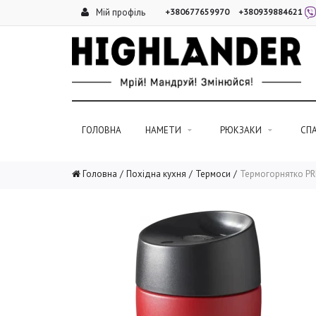
Мій профіль
+380677659970
+380939884621
ГОЛОВНА
НАМЕТИ
РЮКЗАКИ
СП
Головна
Похідна кухня
Термоси
Термогорнятко PR