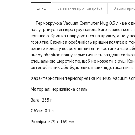
Опис
Запитання про товар (0)
Характерис
Термокружка Vacuum Commuter Mug 0,3 л - це одне
час утримує температуру напоїв. Виготовляється з н
кришкою. Кришка накручується на кружку, а не у вс
горнятка. Важлива особливість кришки полягає в то
вимити кришку всередині, витягти частинки чаю аб
цьому зберігає повну герметичність завдяки силік
спеціальною шорсткістю, щоб не ковзати в руці. Ко
автомобільних або будь-яких інших підстаканників.
Характеристики термогорнятка PRIMUS
Vacuum Co
Матеріал: нержавіюча сталь
Вага: 235 г
Об'єм: 0.3 л
Розміри: ø79 x 169 мм