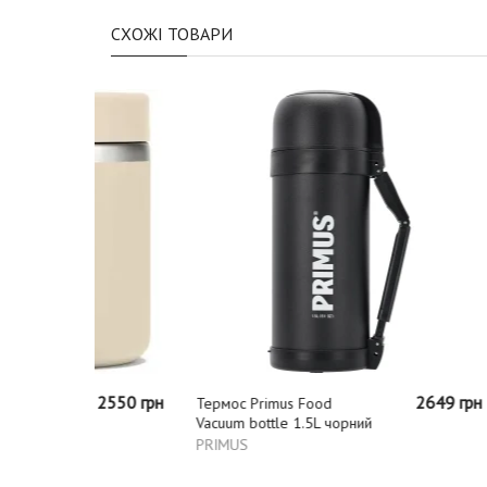
СХОЖІ ТОВАРИ
2550 грн
2649 грн
Термос Primus Food
Термопл
Vacuum bottle 1.5L чорний
Micro Hy
чорна
PRIMUS
Hydro Fl