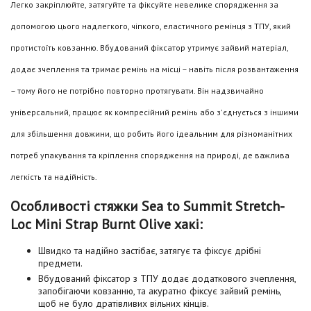
Легко закріплюйте, затягуйте та фіксуйте невелике спорядження за
допомогою цього надлегкого, чіпкого, еластичного ремінця з ТПУ, який
протистоїть ковзанню. Вбудований фіксатор утримує зайвий матеріал,
додає зчеплення та тримає ремінь на місці – навіть після розвантаження
– тому його не потрібно повторно протягувати. Він надзвичайно
універсальний, працює як компресійний ремінь або з'єднується з іншими
для збільшення довжини, що робить його ідеальним для різноманітних
потреб упакування та кріплення спорядження на природі, де важлива
легкість та надійність.
Особливості стяжки Sea to Summit Stretch-
Loc Mini Strap Burnt Olive хакі:
Швидко та надійно застібає, затягує та фіксує дрібні
предмети.
Вбудований фіксатор з ТПУ додає додаткового зчеплення,
запобігаючи ковзанню, та акуратно фіксує зайвий ремінь,
щоб не було дратівливих вільних кінців.