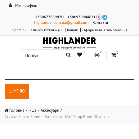
Мій профіль
+380677659970
+380939884621
highlander.com.ua@gmail.com
Контакти
Профіль
Список бажань (0)
Кошик
Оформлення замовлення
0
0
0
МЕНЮ
Головна
Інше
Аксесуари
Стяжка Sea to Summit Stretch-Loc Mini Strap Burnt Olive хакі