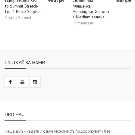
966 грн
360 грн
Набір стяжок Sea
Силіконова
to Summit Stretch-
пляшечка
Loc 4 Piece Sulphur
Humangear GoToob
+ Medium зелена
Sea to Summit
Humangear
СЛІДКУЙ ЗА НАМИ
ПРО НАС
Наша ціль - надати людям можливість подорожувати без