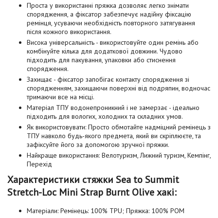
Проста у використанні пряжка дозволяє легко знімати
спорядження, а фіксатор забезпечує надійну фіксацію
ремінця, усуваючи необхідність повторного затягування
після кожного використання.
Висока універсальність - використовуйте один ремінь або
комбінуйте кілька для додаткової довжини. Чудово
підходить для пакування, упаковки або стиснення
спорядження.
Захищає - фіксатор запобігає контакту спорядження зі
спорядженням, захищаючи поверхні від подряпин, водночас
тримаючи все на місці.
Матеріал ТПУ водонепроникний і не замерзає - ідеально
підходить для вологих, холодних та складних умов.
Як використовувати: Просто обмотайте надміцний ремінець з
ТПУ навколо будь-якого предмета, який ви скріплюєте, та
зафіксуйте його за допомогою зручної пряжки.
Найкраще використання: Велотуризм, Лижний туризм, Кемпінг,
Перехід
Характеристики стяжки Sea to Summit
Stretch-Loc Mini Strap Burnt Olive хакі:
Матеріали: Ремінець: 100% TPU; Пряжка: 100% POM