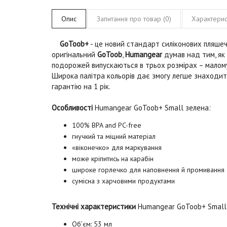
Опис
Запитання про товар (0)
Характерис
GoToob+
- це новий стандарт силіконових пляше
оригінальний
GoToob
,
Humangear
думав над тим, як 
подорожей випускаються в трьох розмірах – малому, 
Широка палітра кольорів дає змогу легше знаходити
гарантію на 1 рік.
Особливості
Humangear GoToob+ Small зелена
:
100% BPA and PC-free
гнучкий та міцний матеріал
«віконечко» для маркування
може кріпитись на карабін
широке горлечко для наповнення й промивання
сумісна з харчовими продуктами
Технічні характеристики
Humangear GoToob+ Small
Об’єм: 53 мл