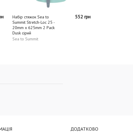
552 грн
яжок Sea to
Еспандер Rock
tretch-Loc 25 -
Technologies Power Putty
625mm 2 Pack
синій
ий
Rock Technologies
Summit
МАЦІЯ
ДОДАТКОВО