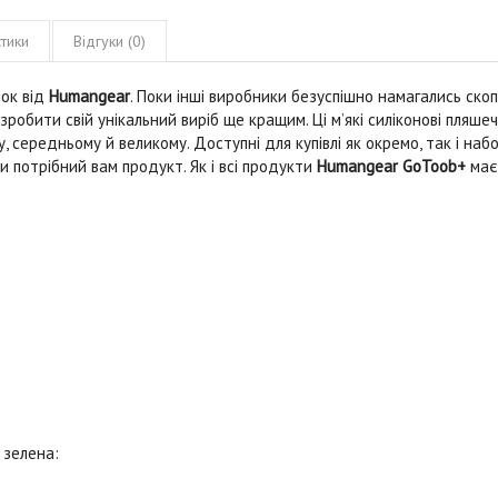
тики
Відгуки (0)
чок від
Humangear
. Поки інші виробники безуспішно намагались ско
зробити свій унікальний виріб ще кращим. Ці м’які силіконові пляше
середньому й великому. Доступні для купівлі як окремо, так і наб
 потрібний вам продукт. Як і всі продукти
Humangear
GoToob+
має
 зелена
: