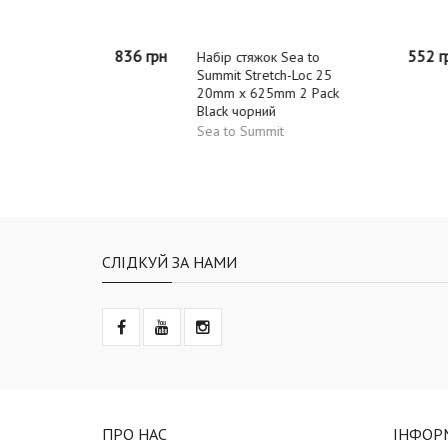
836 грн
552 грн
Набір стяжок Sea to
Набір ст
Summit Stretch-Loc 25
Summit S
20mm x 625mm 2 Pack
20mm x 
Black чорний
Dusk сір
Sea to Summit
Sea to 
СЛІДКУЙ ЗА НАМИ
ПРО НАС
ІНФОР