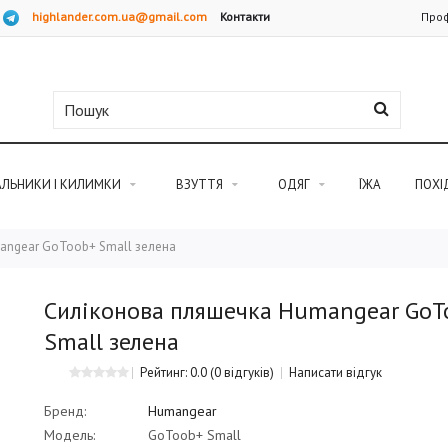
highlander.com.ua@gmail.com
Контакти
Проф
АЛЬНИКИ І КИЛИМКИ
ВЗУТТЯ
ОДЯГ
ЇЖА
ПОХІ
angear GoToob+ Small зелена
Силіконова пляшечка Humangear GoT
Small зелена
Рейтинг: 0.0
(0 відгуків)
Написати відгук
Бренд:
Humangear
Модель:
GoToob+ Small