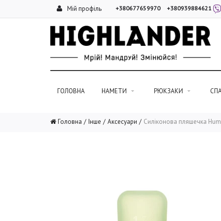
Мій профіль
+380677659970
+380939884621
ГОЛОВНА
НАМЕТИ
РЮКЗАКИ
СП
Головна
Інше
Аксесуари
Силіконова пляшечка Hum