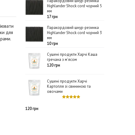
Паракордовий шнур-резинка
Highlander Shock cord чорний 5
мм
17 грн
піювати
Паракордовий шнур-резинка
чки для
Highlander Shock cord чорний 3
мм
орами.
10 грн
Сушені продукти Харчі Каша
гречана з м’ясом
120 грн
Сушені продукти Харчі
Картопля зі свининою та
овочами
120 грн