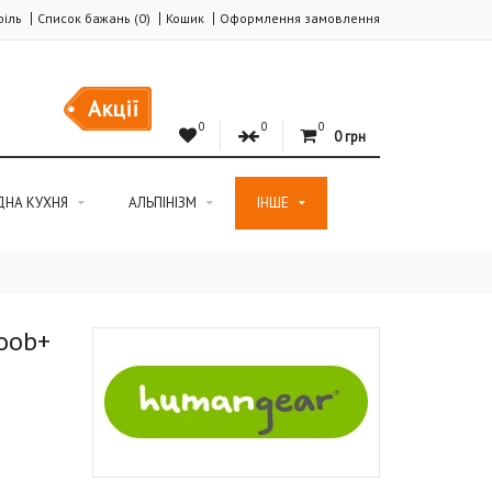
іль
Список бажань (0)
Кошик
Оформлення замовлення
Акції
0
0
0
0 грн
ДНА КУХНЯ
АЛЬПІНІЗМ
ІНШЕ
oob+