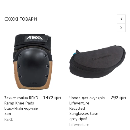
СХОЖІ ТОВАРИ
1472 грн
792 грн
Захист коліна REKD
Чохол для окулярів
Ramp Knee Pads
Lifeventure
black-khaki чорний/
Recycled
хакі
Sunglasses Case
grey сірий
REKD
Lifeventure