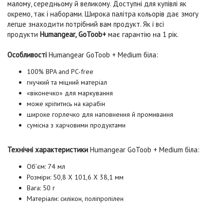
малому, середньому й великому. Доступні для купівлі як
окремо, так і наборами. Широка палітра кольорів дає змогу
легше знаходити потрібний вам продукт. Як і всі
продукти
Humangear,
GoToob+
має гарантію на 1 рік.
Особливості
Humangear GoToob + Medium біла
:
100% BPA and PC-free
гнучкий та міцний матеріал
«віконечко» для маркування
може кріпитись на карабін
широке горлечко для наповнення й промивання
сумісна з харчовими продуктами
Технічні характеристики
Humangear GoToob + Medium біла
:
Об’єм: 74 мл
Розміри: 50,8 X 101,6 X 38,1 мм
Вага: 50 г
Матеріали: силікон, поліпропілен