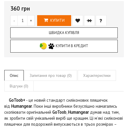
360 грн
-
+
КУПИТИ
ШВИДКА КУПІВЛЯ
КУПИТИ В КРЕДИТ
Опис
Запитання про товар (0)
Характеристики
Відгуки (0)
GoToob+
- це новий стандарт силіконових пляшечок
від
Humangear
. Поки інші виробники безуспішно намагались
скопіювати оригінальний
GoToob
,
Humangear
думав над тим,
як зробити свій унікальний виріб ще кращим. Ці м’які силіконові
пляшечки для подорожей випускаються в трьох розмірах –