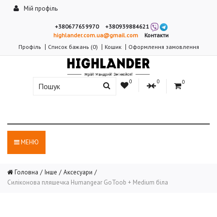
Мій профіль
+380677659970
+380939884621
highlander.com.ua@gmail.com
Контакти
Профіль
Список бажань (0)
Кошик
Оформлення замовлення
0
0
0
МЕНЮ
Головна
Інше
Аксесуари
Силіконова пляшечка Humangear GoToob + Medium біла