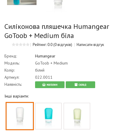
Силіконова пляшечка Humangear
GoToob + Medium біла
Рейтинг: 0.0
(0 відгуків)
Написати відгук
Бренд:
Humangear
Модель:
GoToob + Medium
Колір:
білий
Артикул:
022.0011
Наявність:
магазин
cклад
Інші варіанти: