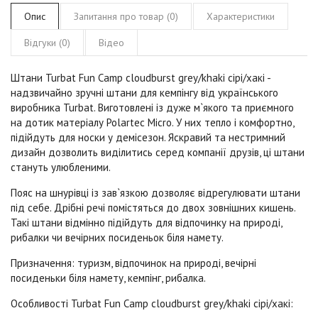
Опис
Запитання про товар (0)
Характеристики
Відгуки (0)
Відео
Штани Turbat Fun Camp cloudburst grey/khaki сірі/хакі
-
надзвичайно зручні штани для кемпінгу від українського
виробника Turbat. Виготовлені із дуже м`якого та приємного
на дотик матеріалу Polartec Micro. У них тепло і комфортно,
підійдуть для носки у демісезон. Яскравий та нестримний
дизайн дозволить виділитись серед компанії друзів, ці штани
стануть улюбленими.
Пояс на шнурівці із зав`язкою дозволяє відрегулювати штани
під себе. Дрібні речі помістяться до двох зовнішних кишень.
Такі штани відмінно підійдуть для відпочинку на природі,
рибалки чи вечірних посиденьок біля намету.
Призначення:
туризм, відпочинок на природі, вечірні
посиденьки біля намету, кемпінг, рибалка.
Особливості Turbat Fun Camp cloudburst grey/khaki сірі/хакі: