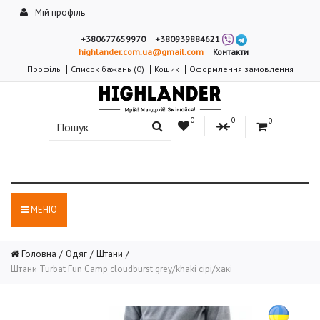
Мій профіль
+380677659970
+380939884621
highlander.com.ua@gmail.com
Контакти
Профіль
Список бажань (0)
Кошик
Оформлення замовлення
0
0
0
МЕНЮ
Головна
Одяг
Штани
Штани Turbat Fun Camp cloudburst grey/khaki сірі/хакі