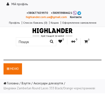
Мій профіль
+380677659970
+380939884621
highlander.com.ua@gmail.com
Контакти
Профіль
Список бажань (0)
Кошик
Оформлення замовлення
0
0
0
МЕНЮ
Головна
Взуття
Аксесуари для взуття
Шнурівки Zamberlan Round Laces 333 Black/Orange чорні/оранжеві