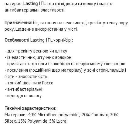
натирає.
Lasting ITL
здатні відводити вологу і мають
антибактеріальні властивості.
Призначення:
біг, катання на велосипеді, трекінг у теплу пору
року, щоденне використання у місті.
Особливості
Lasting ITL чорні/сірі
:
- для трекінгу весною чи влітку
- із еластичних, штучних волокон
- прилягають до ноги і запобігають неприємному сповзанню
- посилення (подвійний шар матеріалу) у зоні стопи, пальців і
п'яти - зносостійкість
- тонкий шов типу Россо
- антибактеріальні
- відводять вологу
Технічні характеристики:
Матеріали: 40% Microfiber-polyamide, 20% Coolmax, 20%
Siltex, 15% Polyamide, 5% Lycra