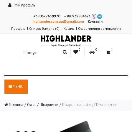
Мій профіль
+380677659970
+380939884621
highlander.com.ua@gmail.com
Контакти
Профіль
Список бажань (0)
Кошик
Оформлення замовлення
0
0
0
МЕНЮ
Головна
Одяг
Шкарпетки
Шкарпетки Lasting ITL чорні/сірі