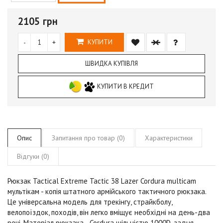
2105 грн
-
+
КУПИТИ
ШВИДКА КУПІВЛЯ
КУПИТИ В КРЕДИТ
Опис
Запитання про товар (0)
Характеристики
Відгуки (0)
Рюкзак Tactical Extreme Tactic 38 Lazer Cordura
multicam
мультікам
- копія штатного армійського тактичного рюкзака.
Це універсальна модель для трекінгу, страйкболу,
велопоїздок, походів, він легко вміщує необхідні на день-два
речі. Матеріал рюкзака - Cordura щільністю 1000D, задня