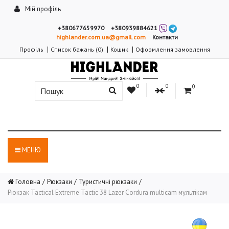
Мій профіль
+380677659970
+380939884621
highlander.com.ua@gmail.com
Контакти
Профіль
Список бажань (0)
Кошик
Оформлення замовлення
0
0
0
МЕНЮ
Головна
Рюкзаки
Туристичні рюкзаки
Рюкзак Tactical Extreme Tactic 38 Lazer Cordura multicam мультікам