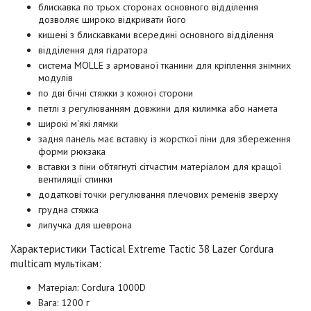
блискавка по трьох сторонах основного відділення
дозволяє широко відкривати його
кишені з блискавками всередині основного відділення
відділення для гідратора
система MOLLE з армованої тканини для кріплення знімних
модулів
по дві бічні стяжки з кожної сторони
петлі з регулюванням довжини для килимка або намета
широкі м'які лямки
задня панель має вставку із жорсткої піни для збереження
форми рюкзака
вставки з піни обтягнуті сітчастим матеріалом для кращої
вентиляції спинки
додаткові точки регулювання плечових ременів зверху
грудна стяжка
липучка для шеврона
Характеристики Tactical Extreme Tactic 38 Lazer Cordura
multicam мультікам:
Матеріал: Cordura 1000D
Вага: 1200 г