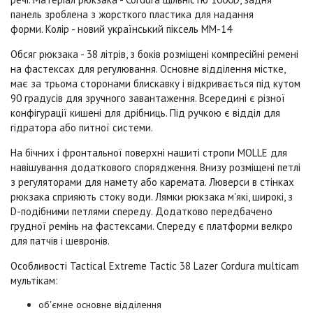
панель зроблена з жорсткого пластика для надання
форми. Колір - новий український піксель ММ-14
Обсяг рюкзака - 38 літрів, з боків розміщені компресійні ремені
на фастексах для регулювання. Основне відділення містке,
має за трьома сторонами блискавку і відкривається під кутом
90 градусів для зручного завантаження. Всередині є різної
конфігурації кишені для дрібниць. Під ручкою є відділ для
гідратора або питної системи.
На бічних і фронтальної поверхні нашиті стропи MOLLE для
навішування додаткового спорядження. Внизу розміщені петлі
з регуляторами для намету або каремата. Люверси в стінках
рюкзака сприяють стоку води. Лямки рюкзака м'які, широкі, з
D-подібними петлями спереду. Додатково передбачено
грудної ремінь на фастексами. Спереду є платформи велкро
для патчів і шевронів.
Особливості Tactical Extreme Tactic 38 Lazer Cordura
multicam
мультікам
:
об'ємне основне відділення