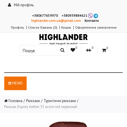
Мій профіль
+380677659970
+380939884621
highlander.com.ua@gmail.com
Контакти
Профіль
Список бажань (0)
Кошик
Оформлення замовлення
0
0
0
МЕНЮ
Головна
Рюкзаки
Туристичні рюкзаки
Рюкзак Osprey Aether 55 acorn red червоний