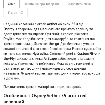
Опис
Запитання про товар (0)
Характеристики
Відгуки (0)
Надійний чоловічий рюкзак
Aether
об'ємом
55 л
від
Osprey.
Створений для інтенсивного гірського трекінгу та
довготривалих мандрівок. Сумісний із серією рюкзаків
Daylite
. Має подвійні петлі для льодоруба та кріплення для
трекінгових палиць
Stow-on-the-go
. Для безпеки в умовах
поганої видимості є світловідбивні вставки. Рюкзак сумісний із
питною системою
Hydraulics
. Стегновий ремінь
Custom Fit-on-
the-Fly
і дихаюча спинка
AirScape
забезпечують ідеальну
посадку. У комплекті є рейнкавер. Рюкзак виготовлений із
безпечних для людини і навколишнього середовища
матеріалів. Чудовий варіант для вихідних у горах або походів
з друзями.
Призначення:
трекінг, мандрівки в гори, подорожі.
Особливості Osprey Aether 55 acorn red
червоний: