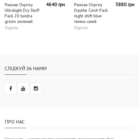
4640 грн
3880 грн
Рюкзак Osprey
Рюкзак Osprey
Ultralight Dry Stuff
Daylite Cinch Pack
Pack 20 tundra
night shift blue
green зелений
темно-синій
Osprey
Osprey
СЛІДКУЙ ЗА НАМИ
ПРО НАС
Наша ціль - надати людям можливість подорожувати без