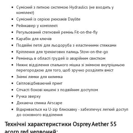
Сумісний з питною системою Hydraulics (не входить у
комплект)
Сумісний із серією рюкзаків Daylite
Рейнкавер у комплекті
Регульований стегновий ремінь Fit-on-the-fly
Карабін для ключів
Подвійні петлі для льодоруба з еластичними стяжками
Кріплення для трекінгових палиць Stow-on-the-go
Ремінець в області грудей із аварійним свистком
Нижнє відділення спального мішка зі знімною внутрішньою
перегородкою для того, щоб зручно розділяти вміст
Знімні лямки для килимка
Світловідбиваючий принт
Сітчасті бокові кишені з подвійним доступом
Ручка зверху
Дихаюча спинка Airscape
Відкривається на U-zip блискавку - забезпечує легкий доступ
до основного відділення
Технічні характеристики Osprey Aether 55
acorn red червоний: