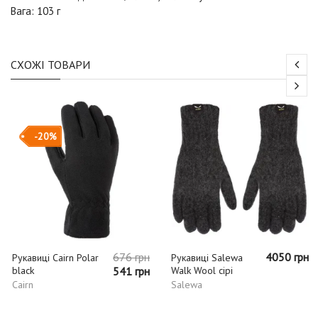
Вага: 103 г
СХОЖІ ТОВАРИ
-20%
676 грн
4050 грн
Рукавиці Cairn Polar
Рукавиці Salewa
black
541 грн
Walk Wool сірі
Cairn
Salewa