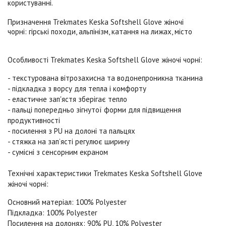
користуванні.
Призначення
Trekmates Keska Softshell Glove жіночі
чорні
:
гірські походи, альпінізм, катання на лижах, місто
Особливості
Trekmates Keska Softshell Glove жіночі чорні
:
- текстурована вітрозахисна та водонепроникна тканина
- підкладка з ворсу для тепла і комфорту
- еластичне зап'ястя зберігає тепло
- пальці попередньо зігнутої форми для підвищення
продуктивності
- посилення з PU на долоні та пальцях
- стяжка на зап’ясті регулює ширину
- сумісні з сенсорним екраном
Технічні характеристики
Trekmates Keska Softshell Glove
жіночі чорні
:
Основний матеріал: 100% Polyester
Підкладка: 100% Polyester
Посилення на долонях: 90% PU, 10% Polyester