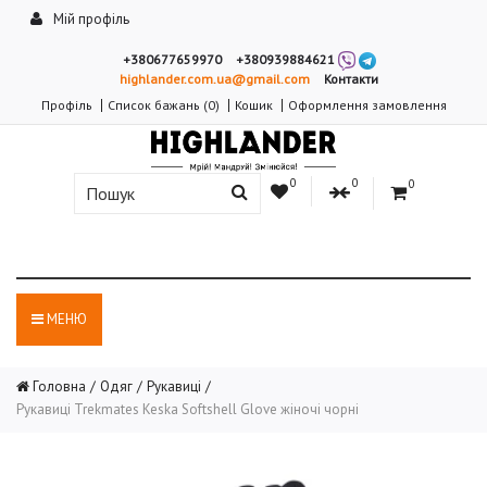
Мій профіль
+380677659970
+380939884621
highlander.com.ua@gmail.com
Контакти
Профіль
Список бажань (0)
Кошик
Оформлення замовлення
0
0
0
МЕНЮ
Головна
Одяг
Рукавиці
Рукавиці Trekmates Keska Softshell Glove жіночі чорні