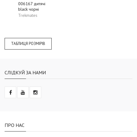
006167 дитячі
Gloves унісекс
black чорні
3011 темно-сині
Trekmates
Dynafit
ТАБЛИЦЯ РОЗМІРІВ
СЛІДКУЙ ЗА НАМИ
ПРО НАС