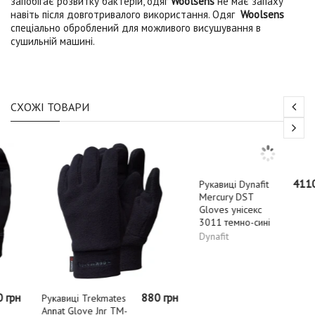
запобігає розвитку бактерій, одяг
Woolsens
не має запаху
навіть після довготривалого використання. Одяг
Woolsens
спеціально оброблений для можливого висушування в
сушильній машині.
СХОЖІ ТОВАРИ
880 грн
4110 грн
Рукавиці Trekmates
Рукавиці Dynafit
Annat Glove Jnr TM-
Mercury DST