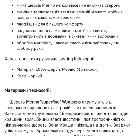
м'яка шерсть Merino не колеться і не викликає свербіж
відмінна теплоізоляція завдяки великій кількості дрібних
повітряних кишень між волокнами
плоскі шви для більшого комфорту
натуральне шерстяне волокно має більш високу
вогнетривкість в порівнянні з синтетичними волокнами
обробка матеріалу і висока еластичність забезпечують
свободу рухів
Характеристики рукавиць Lasting Ruk чорні:
Матеріал: 100% шерсть Меріно (16 мікрон)
Колір: чорний
Матеріали і технології:
Шерсть
Merino "superfine" Woolsens
отримують від
спеціально вирощених австралійських овець-мериносів.
Завдяки діаметру волокна 16 мікрометрів, ця шерсть володіє
кращими ізоляційними властивостями і повітропроникністю,
ніж звичайна шерсть. Вона м'якша і ніжніша на дотик. Завдяки
унікальному натуральному складу шерстяного волокна, що