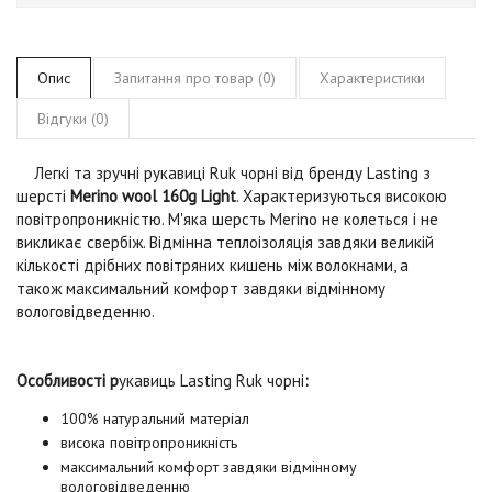
Опис
Запитання про товар (0)
Характеристики
Відгуки (0)
Легкі та зручні рукавиці
Ruk чорні
від бренду
Lasting
з
шерсті
Merino wool 160g Light
. Характеризуються високою
повітропроникністю. М'яка шерсть Merino не колеться і не
викликає свербіж. Відмінна теплоізоляція завдяки великій
кількості дрібних повітряних кишень між волокнами, а
також максимальний комфорт завдяки відмінному
вологовідведенню.
Особливості р
укавиць Lasting Ruk чорні
:
100% натуральний матеріал
висока повітропроникність
максимальний комфорт завдяки відмінному
вологовідведенню