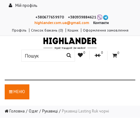
Мій профіль
+380677659970
+380939884621
highlander.com.ua@gmail.com
Контакти
Профіль
Список бажань (0)
Кошик
Оформлення замовлення
0
0
0
МЕНЮ
Головна
Одяг
Рукавиці
Рукавиці Lasting Ruk чорні